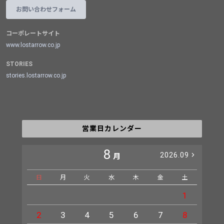
お問い合わせフォーム
コーポレートサイト
www.lostarrow.co.jp
STORIES
stories.lostarrow.co.jp
営業日カレンダー
8
2026.09
月
日
月
火
水
木
金
土
日
1
2
3
4
5
6
7
8
6