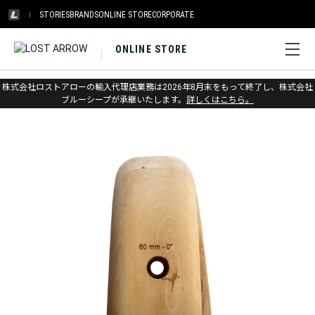
STORIES
BRANDS
ONLINE STORE
CORPORATE
ONLINE STORE
ホーム
>
メトリウス
>
トレーニング&ホールド
株式会社ロストアローの輸入代理店業務は2026年8月末をもって終了し、株式会社
ブルーシープが承継いたします。
詳しくはこちら。