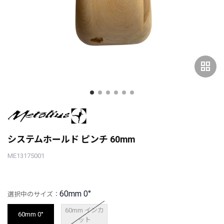
grid_view
システムホールド ピンチ 60mm
ME13175001
60mm 0°
選択中のサイズ：
60mm インカ
60mm 0°
ット