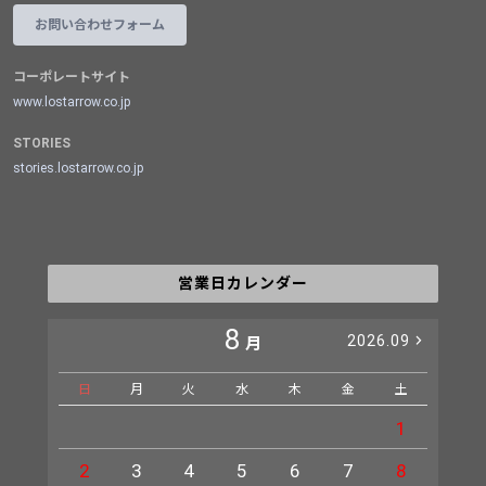
お問い合わせフォーム
コーポレートサイト
www.lostarrow.co.jp
STORIES
stories.lostarrow.co.jp
営業日カレンダー
8
2026.09
月
日
月
火
水
木
金
土
日
1
2
3
4
5
6
7
8
6