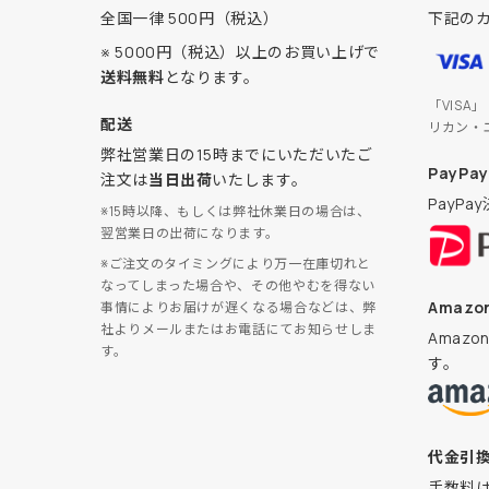
全国一律 500円（税込）
下記の
※ 5000円（税込）以上のお買い上げで
送料無料
となります。
「VISA
配送
リカン・
弊社営業日の15時までにいただいたご
PayPay
注文は
当日出荷
いたします。
PayP
※15時以降、もしくは弊社休業日の場合は、
翌営業日の出荷になります。
※ご注文のタイミングにより万一在庫切れと
なってしまった場合や、その他やむを得ない
Amazon
事情によりお届けが遅くなる場合などは、弊
社よりメールまたはお電話にてお知らせしま
Amaz
す。
す。
代金引
手数料