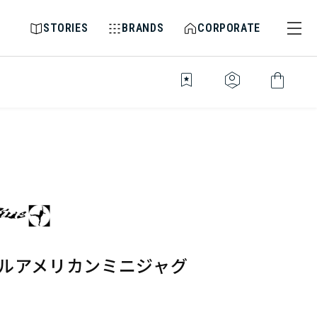
STORIES
BRANDS
CORPORATE
bookmark_star
identity_platform
shopping_bag
ールアメリカンミニジャグ