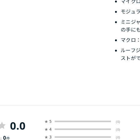
マイク
モジュ
ミニジ
の手に
マクロ
ルーフ
ストが
0.0
★
5
(0)
★
4
(0)
0
★
3
(0)
：
件