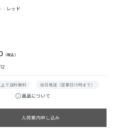
レッド
ー：
0
12
円以上で送料無料
当日発送（営業日15時まで）
info
返品について
入荷案内申し込み