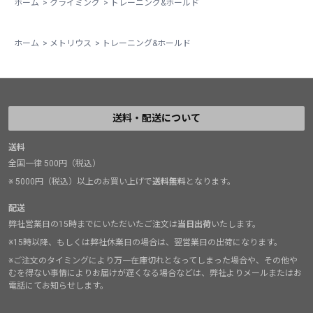
ホーム
>
クライミング
>
トレーニング&ホールド
ホーム
>
メトリウス
>
トレーニング&ホールド
送料・配送について
送料
全国一律 500円（税込）
※ 5000円（税込）以上のお買い上げで
送料無料
となります。
配送
弊社営業日の15時までにいただいたご注文は
当日出荷
いたします。
※15時以降、もしくは弊社休業日の場合は、翌営業日の出荷になります。
※ご注文のタイミングにより万一在庫切れとなってしまった場合や、その他や
むを得ない事情によりお届けが遅くなる場合などは、弊社よりメールまたはお
電話にてお知らせします。