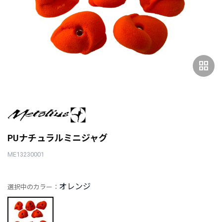
grid_view
PUナチュラルミニジャグ
ME13230001
オレンジ
選択中のカラー：