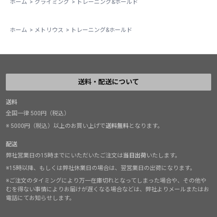
ホーム
>
クライミング
>
トレーニング&ホールド
ホーム
>
メトリウス
>
トレーニング&ホールド
送料・配送について
送料
全国一律 500円（税込）
※ 5000円（税込）以上のお買い上げで
送料無料
となります。
配送
弊社営業日の15時までにいただいたご注文は
当日出荷
いたします。
※15時以降、もしくは弊社休業日の場合は、翌営業日の出荷になります。
※ご注文のタイミングにより万一在庫切れとなってしまった場合や、その他や
むを得ない事情によりお届けが遅くなる場合などは、弊社よりメールまたはお
電話にてお知らせします。