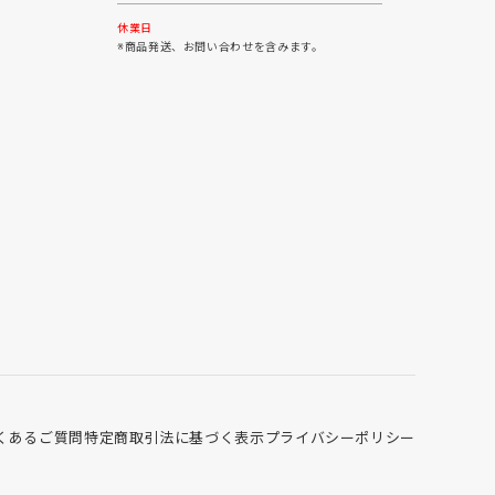
30
31
休業日
※商品発送、お問い合わせを含みます。
くあるご質問
特定商取引法に基づく表示
プライバシーポリシー