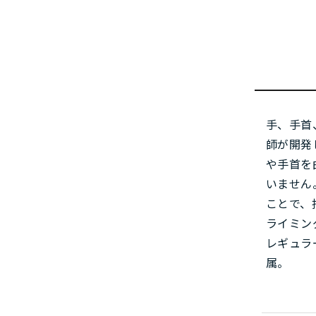
手、手首
師が開発
や手首を
いません
ことで、
ライミン
レギュラ
属。