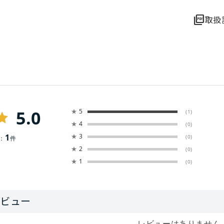
picture_as_pdf
取扱
5.0
★
5
(1)
★
4
(0)
1
★
3
(0)
：
件
★
2
(0)
★
1
(0)
レビューはありません