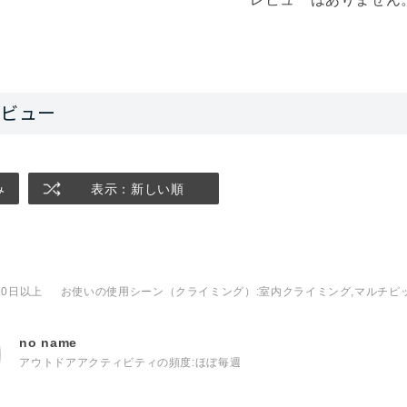
み
表示：新しい順
10日以上
お使いの使用シーン（クライミング）
:室内クライミング,マルチピ
no name
アウトドアアクティビティの頻度:
ほぼ毎週