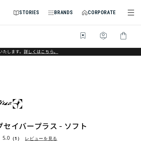
STORIES
BRANDS
CORPORATE
bookmark_star
identity_platform
shopping_bag
いたします。
詳しくはこちら。
セイバープラス - ソフト
5.0
（1）
レビューを見る