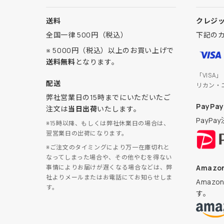
送料
クレジ
全国一律 500円（税込）
下記の
※ 5000円（税込）以上のお買い上げで
送料無料
となります。
「VISA
配送
リカン・
弊社営業日の15時までにいただいたご
PayPay
注文は
当日出荷
いたします。
PayP
※15時以降、もしくは弊社休業日の場合は、
翌営業日の出荷になります。
※ご注文のタイミングにより万一在庫切れと
なってしまった場合や、その他やむを得ない
Amazon
事情によりお届けが遅くなる場合などは、弊
社よりメールまたはお電話にてお知らせしま
Amaz
す。
す。