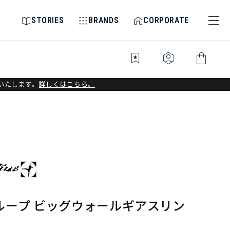
STORIES
BRANDS
CORPORATE
bookmark_star
identity_platform
shopping_bag
いたします。
詳しくはこちら。
ループ ビッグウォールギアスリン