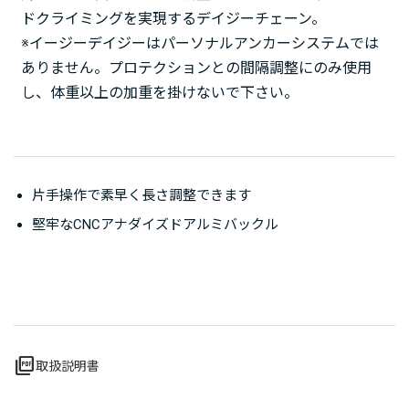
ドクライミングを実現するデイジーチェーン。
※イージーデイジーはパーソナルアンカーシステムでは
ありません。プロテクションとの間隔調整にのみ使用
し、体重以上の加重を掛けないで下さい。
片手操作で素早く長さ調整できます
堅牢なCNCアナダイズドアルミバックル
picture_as_pdf
取扱説明書