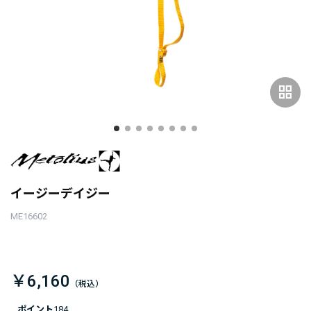
grid_view
イージーデイジー
ME16602
￥6,160
ポイント
184