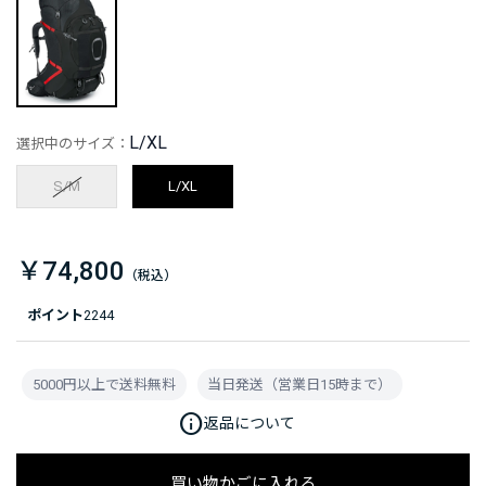
L/XL
選択中のサイズ：
S/M
L/XL
￥74,800
ポイント
2244
5000円以上で送料無料
当日発送（営業日15時まで）
info
返品について
買い物かごに入れる