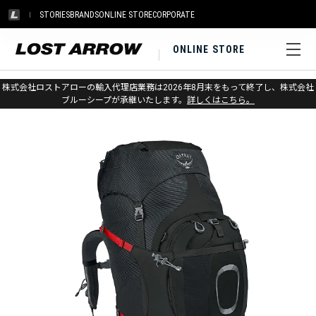
STORIES
BRANDS
ONLINE STORE
CORPORATE
ONLINE STORE
ホーム
>
オスプレー
>
アウトドア
>
バックパック（大型）
株式会社ロストアローの輸入代理店業務は2026年8月末をもって終了し、株式会社
ブルーシープが承継いたします。
詳しくはこちら。