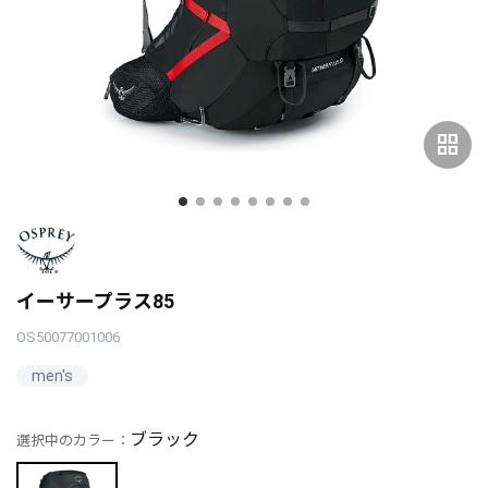
grid_view
イーサープラス85
OS50077001006
men's
ブラック
選択中のカラー：