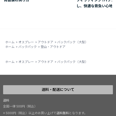
し、快適な背負い心地を
ホーム
>
オスプレー
>
アウトドア
>
バックパック（大型）
ホーム
>
バックパック
>
登山・アウトドア
ホーム
>
オスプレー
>
アウトドア
>
バックパック（大型）
送料・配送について
送料
全国一律 500円（税込）
※ 5000円（税込）以上のお買い上げで
送料無料
となります。