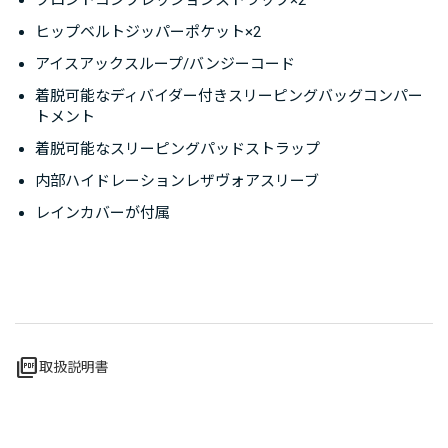
ヒップベルトジッパーポケット×2
アイスアックスループ/バンジーコード
着脱可能なディバイダー付きスリーピングバッグコンパー
トメント
着脱可能なスリーピングパッドストラップ
内部ハイドレーションレザヴォアスリーブ
レインカバーが付属
picture_as_pdf
取扱説明書