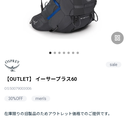
grid_view
sale
【OUTLET】 イーサープラス60
OS50079003006
30%OFF
men's
在庫限りの旧製品のためアウトレット価格でのご提供です。