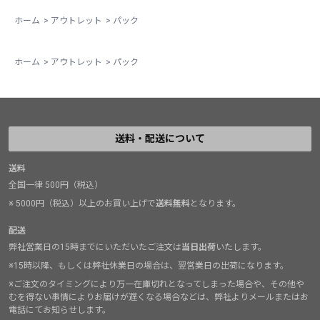
ホーム
>
アウトレット
>
パック
ホーム
>
アウトレット
>
パック
送料・配送について
送料
全国一律 500円（税込）
※ 5000円（税込）以上のお買い上げで
送料無料
となります。
配送
弊社営業日の15時までにいただいたご注文は
当日出荷
いたします。
※15時以降、もしくは弊社休業日の場合は、翌営業日の出荷になります。
※ご注文のタイミングにより万一在庫切れとなってしまった場合や、その他や
むを得ない事情によりお届けが遅くなる場合などは、弊社よりメールまたはお
電話にてお知らせします。