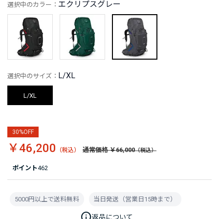
エクリプスグレー
選択中のカラー：
L/XL
選択中のサイズ：
L/XL
30%OFF
￥46,200
通常価格 ￥66,000
ポイント
462
5000円以上で送料無料
当日発送（営業日15時まで）
info
返品について