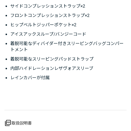
サイドコンプレッションストラップ×2
フロントコンプレッションストラップ×2
ヒップベルトジッパーポケット×2
アイスアックスループ/バンジーコード
着脱可能なディバイダー付きスリーピングバッグコンパー
トメント
着脱可能なスリーピングパッドストラップ
内部ハイドレーションレザヴォアスリーブ
レインカバーが付属
picture_as_pdf
取扱説明書