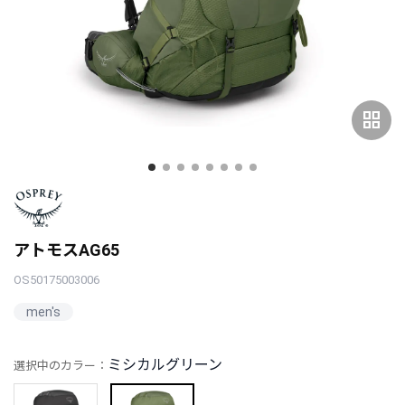
grid_view
アトモスAG65
OS50175003006
men's
ミシカルグリーン
選択中のカラー：