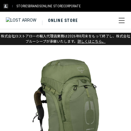
STORIES
BRANDS
ONLINE STORE
CORPORATE
ONLINE STORE
ホーム
>
オスプレー
>
アウトドア
>
バックパック（大型）
株式会社ロストアローの輸入代理店業務は2026年8月末をもって終了し、株式会社
ブルーシープが承継いたします。
詳しくはこちら。