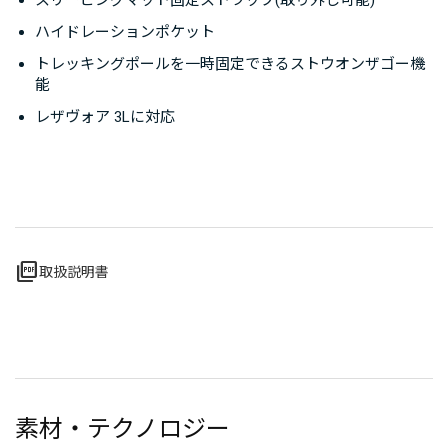
スリーピングマット固定ストラップ(取り外し可能)
ハイドレーションポケット
トレッキングポールを一時固定できるストウオンザゴー機
能
レザヴォア 3Lに対応
picture_as_pdf
取扱説明書
素材・テクノロジー