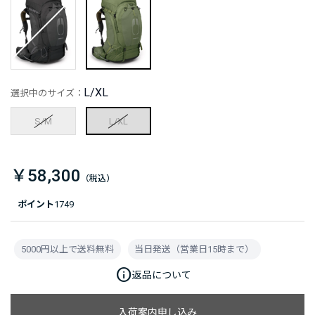
L/XL
選択中のサイズ：
S/M
L/XL
￥58,300
ポイント
1749
5000円以上で送料無料
当日発送（営業日15時まで）
info
返品について
入荷案内申し込み