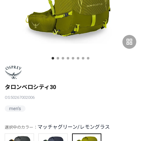
grid_view
タロンベロシティ30
OS50267002006
men's
マッチャグリーン/レモングラス
選択中のカラー：