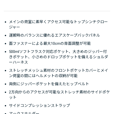
リーピングマットなどが収納でき、ファストハイキング
はもちろん長距離のトレイルランニングや自転車・スキ
ーなど、スピードを重視する様々なアクティビティに対
応します。
メインの荷室に素早くアクセス可能なトップシンチクロー
ジャー
背面には運搬時の安定性と適度な通気性に優れるエアス
運搬時のバランスに優れるエアスケープバックパネル
ケープバックパネルを採用。面ファスナーによる最大
面ファスナーによる最大10cmの背面調整が可能
10cmの背面長調整が可能なほか、ロードリフターも備
500mlソフトフラスク対応ポケット、大きめのジッパー付
えており、荷重に合わせてフィットの微調整が可能で
きポケット、小さめのドロップポケットを備えるショルダ
ーハーネス
す。バックパネルとシームレスに一体化された、柔軟性
のあるヒップベルトが腰を包み込み、アクティブな身体
ストレッチメッシュ素材のフロントポケットカバーとメイ
ン荷室の間にはヘルメットの収納が可能
の動きに対応します。
両側にジッパーポケットを備えたヒップベルト
ショルダーハーネスはもちろんのこと、ヒップベルトや
2方向からのアクセスが可能なストレッチ素材のサイドポケ
本体のサイドなど豊富な収納スペースが備えられて、行
ット
動中に立ち止まりたくないプレイヤーに最適なパックで
サイドコンプレッションストラップ
す。
アックスホルダー