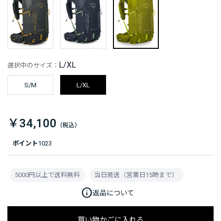
L/XL
選択中のサイズ：
S/M
L/XL
￥34,100
ポイント
1023
5000円以上で送料無料
当日発送（営業日15時まで）
info
返品について
買い物かごに入れる