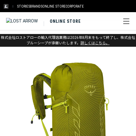
STORIES
BRANDS
ONLINE STORE
CORPORATE
ONLINE STORE
ホーム
>
オスプレー
>
アウトドア
>
バックパック（小～中型）
株式会社ロストアローの輸入代理店業務は2026年8月末をもって終了し、株式会社
ブルーシープが承継いたします。
詳しくはこちら。