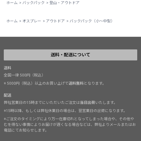
ホーム
>
バックパック
>
登山・アウトドア
ホーム
>
オスプレー
>
アウトドア
>
バックパック（小～中型）
送料・配送について
送料
全国一律 500円（税込）
※ 5000円（税込）以上のお買い上げで
送料無料
となります。
配送
弊社営業日の15時までにいただいたご注文は
当日出荷
いたします。
※15時以降、もしくは弊社休業日の場合は、翌営業日の出荷になります。
※ご注文のタイミングにより万一在庫切れとなってしまった場合や、その他や
むを得ない事情によりお届けが遅くなる場合などは、弊社よりメールまたはお
電話にてお知らせします。