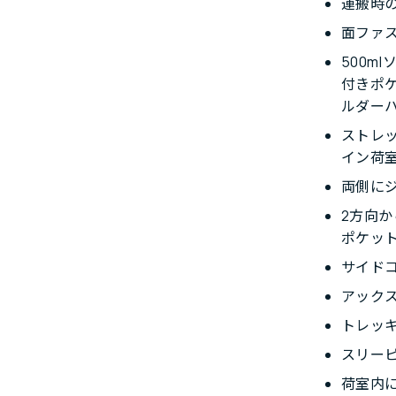
運搬時
面ファス
500m
付きポ
ルダー
ストレ
イン荷
両側に
2方向
ポケッ
サイド
アック
トレッ
スリー
荷室内