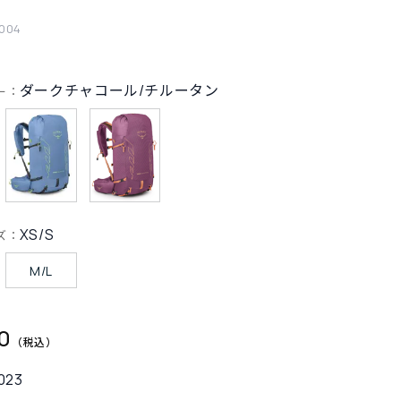
004
ダークチャコール/チルータン
ー：
XS/S
ズ：
M/L
0
023