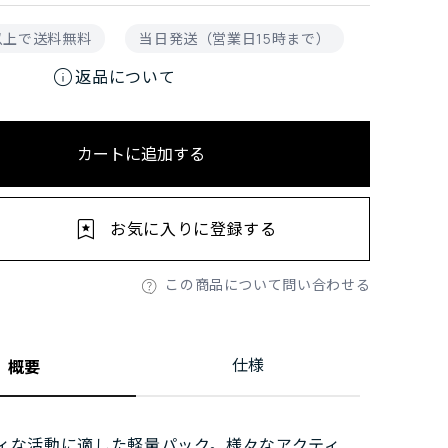
円以上で送料無料
当日発送（営業日15時まで）
info
返品について
カートに追加する
お気に入りに登録する
この商品について問い合わせる
仕様
概要
ィな活動に適した軽量パック。様々なアクティ