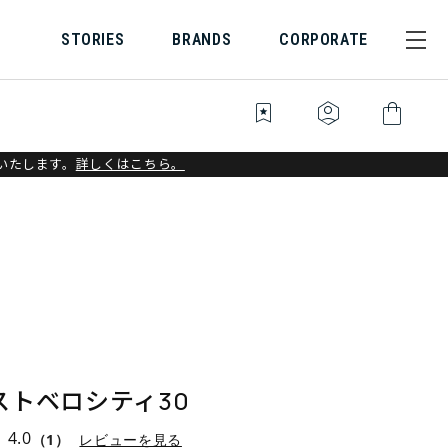
STORIES
BRANDS
CORPORATE
bookmark_star
identity_platform
shopping_bag
いたします。
詳しくはこちら。
ストベロシティ30
4.0
（1）
レビューを見る