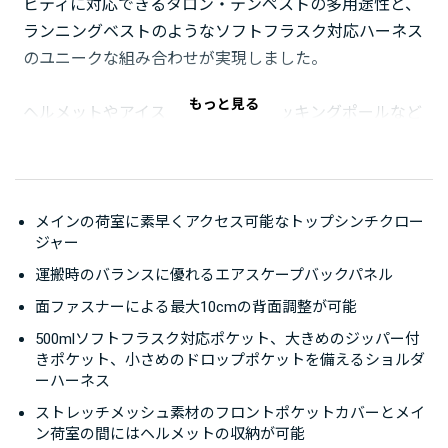
ビティに対応できるタロン・テンペストの多用途性と、
ランニングベストのようなソフトフラスク対応ハーネス
のユニークな組み合わせが実現しました。
もっと見る
ヘルメットやアイスアックス、トレッキングポールなど
が収納でき、ファストハイキングはもちろん長距離のト
レイルランニングや自転車・スキーなど、スピードを重
視する様々なアクティビティに対応します。
メインの荷室に素早くアクセス可能なトップシンチクロー
ジャー
背面には運搬時の安定性と適度な通気性に優れるエアス
ケープバックパネルを採用。面ファスナーによる最大
運搬時のバランスに優れるエアスケープバックパネル
10cmの背面長調整が可能なほか、ロードリフターも備
面ファスナーによる最大10cmの背面調整が可能
えており、荷重に合わせてフィットの微調整が可能で
500mlソフトフラスク対応ポケット、大きめのジッパー付
す。バックパネルとシームレスに一体化された、柔軟性
きポケット、小さめのドロップポケットを備えるショルダ
ーハーネス
のあるヒップベルトが腰を包み込み、アクティブな身体
の動きに対応します。
ストレッチメッシュ素材のフロントポケットカバーとメイ
ン荷室の間にはヘルメットの収納が可能