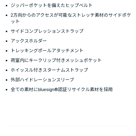
ショルダーハーネスはもちろんのこと、ヒップベルトや
ジッパーポケットを備えたヒップベルト
本体のサイドなど豊富な収納スペースが備えられて、行
2方向からのアクセスが可能なストレッチ素材のサイドポケ
動中に立ち止まりたくないプレイヤーに最適なパックで
ット
す。
サイドコンプレッションストラップ
アックスホルダー
※この商品はウィメンズモデルです。メンズモデルとし
トレッキングポールアタッチメント
てタロンベロシティ20がラインナップされています。
荷室内にキークリップ付きメッシュポケット
ホイッスル付きスターナムストラップ
外部ハイドレーションスリーブ
全ての素材にbluesign®認証リサイクル素材を採用