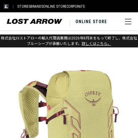
STORIES
BRANDS
ONLINE STORE
CORPORATE
ONLINE STORE
ホーム
>
オスプレー
>
アウトドア
>
バックパック（小～中型）
株式会社ロストアローの輸入代理店業務は2026年8月末をもって終了し、株式会社
ブルーシープが承継いたします。
詳しくはこちら。