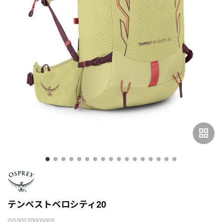
grid_view
テンペストベロシティ20
OS50270003005