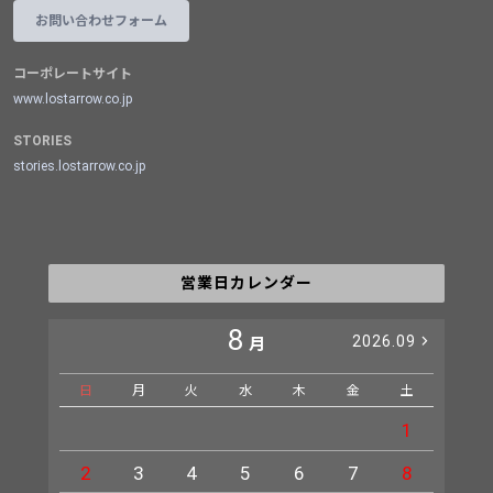
お問い合わせフォーム
コーポレートサイト
www.lostarrow.co.jp
STORIES
stories.lostarrow.co.jp
営業日カレンダー
8
2026.09
月
日
月
火
水
木
金
土
日
1
2
3
4
5
6
7
8
6