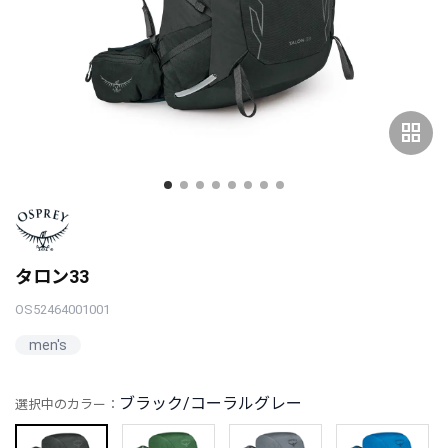
grid_view
タロン33
OS52464001001
men's
ブラック/コーラルグレー
選択中のカラー：