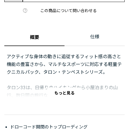
この商品について問い合わせる
仕様
概要
アクティブな身体の動きに追従するフィット感の高さと
機能の豊富さから、マルチなスポーツに対応する軽量テ
クニカルパック、タロン・テンペストシリーズ。
タロン33は、日帰りのハイキングから小屋泊まりの山
もっと見る
行、数日間の旅行などに最適です。
固定式の雨蓋を備えたトップローディング型で、豊富な
ポケットやアイスツールループのほか、行動中にトレッ
キングポールをパックに一時固定できる、オスプレー独
ドローコード開閉のトップローディング