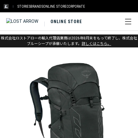
STORIES
BRANDS
ONLINE STORE
CORPORATE
ONLINE STORE
ホーム
>
オスプレー
>
アウトドア
>
バックパック（小～中型）
株式会社ロストアローの輸入代理店業務は2026年8月末をもって終了し、株式会社
ブルーシープが承継いたします。
詳しくはこちら。