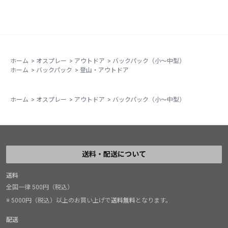
ホーム
>
オスプレー
>
アウトドア
>
バックパック（小～中型）
ホーム
>
バックパック
>
登山・アウトドア
ホーム
>
オスプレー
>
アウトドア
>
バックパック（小～中型）
送料・配送について
送料
全国一律 500円（税込）
※ 5000円（税込）以上のお買い上げで
送料無料
となります。
配送