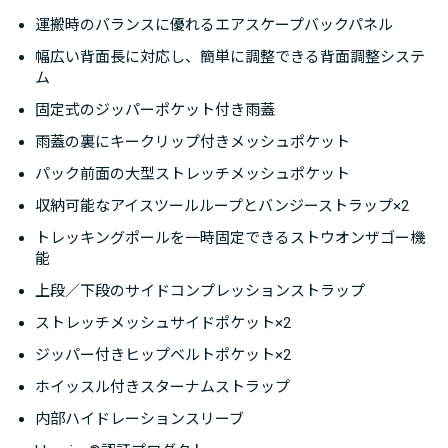
自のストウオンザゴー機能を備えています。
運搬時のバランスに優れるエアスケープバックパネル
幅広い背面長に対応し、簡単に調整できる背面調整システ
背面には、運搬時の安定性と適度な通気性に優れるエア
ム
スケープバックパネルを採用。レールとウェビングで調
固定式のジッパーポケット付き雨蓋
整する革新的な背面調整システムにより、幅広い背面長
雨蓋の裏にキークリップ付きメッシュポケット
に対応し、高いフィット感をもたらします。インジョク
パック前面の大型ストレッチメッシュポケット
ション成形されたフレームシートは縦方向のねじれに強
収納可能なアイスツールループとバンジーストラップ×2
く、背面に沿って曲がることにより、快適性を高めてい
ます。バックパネルとシームレスに一体化された、柔軟
トレッキングポールを一時固定できるストウオンザゴー機
能
性のあるヒップベルトが腰を包み込み、アクティブな身
体の動きに対応します。
上段／下段のサイドコンプレッションストラップ
ストレッチメッシュサイドポケット×2
※この商品はメンズモデルです。ウィメンズモデルとし
ジッパー付きヒップベルトポケット×2
てテンペスト33がラインナップされています。
ホイッスル付きスターナムストラップ
内部ハイドレーションスリーブ