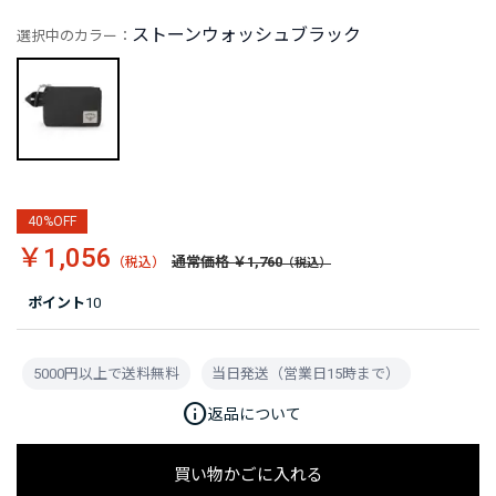
ストーンウォッシュブラック
選択中のカラー：
40%OFF
￥1,056
通常価格 ￥1,760
ポイント
10
5000円以上で送料無料
当日発送（営業日15時まで）
info
返品について
買い物かごに入れる