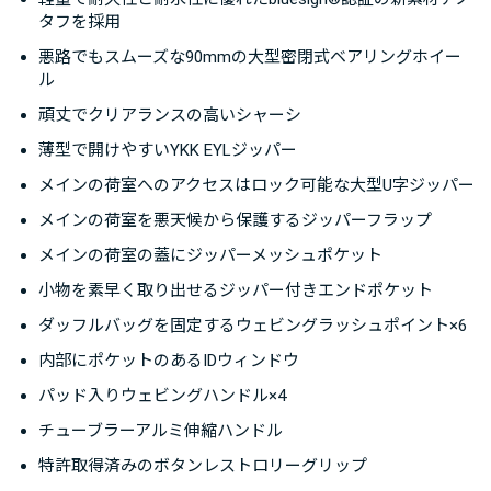
タフを採用
るスキーギアや大量のクライミングギアをまとめてガバ
ッと収納し、スムーズに取り出せるのが魅力です。
悪路でもスムーズな90mmの大型密閉式ベアリングホイー
ル
生地には耐久性、耐候性、軽さを市場でも高い次元で実
頑丈でクリアランスの高いシャーシ
現した新素材ナノタフを採用。100%リサイクルの高強
薄型で開けやすいYKK EYLジッパー
度ナイロンを使用したbluesign®認証素材で、高い強度
メインの荷室へのアクセスはロック可能な大型U字ジッパー
と持続可能性を両立させています。
メインの荷室を悪天候から保護するジッパーフラップ
メインの荷室の蓋にジッパーメッシュポケット
軽量で耐久性と耐水性に優れたbluesign®認証の新素材
小物を素早く取り出せるジッパー付きエンドポケット
ナノタフをふんだんに使ったトランスポーターダッフル
のホイールパックバージョン。メインのジッパーにフラ
ダッフルバッグを固定するウェビングラッシュポイント×6
ップがあるので、雨天時の対策もバッチリです。約
内部にポケットのあるIDウィンドウ
30mm～40mmある地上高と90mmの大型ホイールで石
パッド入りウェビングハンドル×4
畳や砂利道もものともしません。トランスポーターウィ
チューブラーアルミ伸縮ハンドル
ールドダッフル40はちょっとしたトリップに、気軽に出
特許取得済みのボタンレストロリーグリップ
かけることができます。