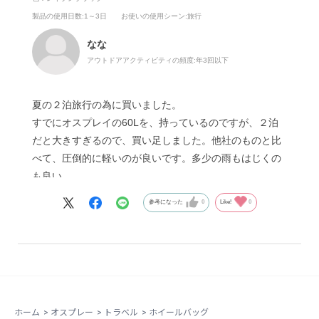
製品の使用日数
:1～3日
お使いの使用シーン
:旅行
なな
アウトドアアクティビティの頻度:
年3回以下
夏の２泊旅行の為に買いました。
すでにオスプレイの60Lを、持っているのですが、２泊
だと大きすぎるので、買い足しました。他社のものと比
べて、圧倒的に軽いのが良いです。多少の雨もはじくの
も良い。
参考になった
0
Like!
0
ホーム
>
オスプレー
>
トラベル
>
ホイールバッグ