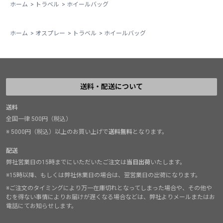
ホーム
>
トラベル
>
ホイールバッグ
ホーム
>
オスプレー
>
トラベル
>
ホイールバッグ
送料・配送について
送料
全国一律 500円（税込）
※ 5000円（税込）以上のお買い上げで
送料無料
となります。
配送
弊社営業日の15時までにいただいたご注文は
当日出荷
いたします。
※15時以降、もしくは弊社休業日の場合は、翌営業日の出荷になります。
※ご注文のタイミングにより万一在庫切れとなってしまった場合や、その他や
むを得ない事情によりお届けが遅くなる場合などは、弊社よりメールまたはお
電話にてお知らせします。