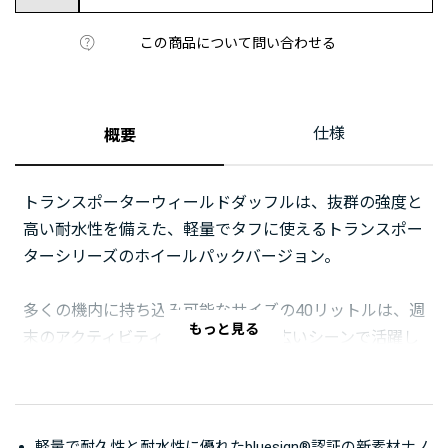
この商品について問い合わせる
仕様
概要
トランスポーターウィールドダッフルは、抜群の強度と
高い耐水性を備えた、軽量でタフに使えるトランスポー
ターシリーズのホイールパックバージョン。
多くの機内に持ち込み可能なサイズの40リットルは、週
もっと見る
末のアクティビティから旅行まで幅広いシーンで活躍し
ます。頑丈でクリアランスの高いシャーシと、90mmの
大型ホイールで、石畳や砂利道もものともしません。
開口部が大きく開くメインコンパートメントには、嵩張
軽量で耐久性と耐水性に優れたbluesign®認証の新素材ナノ