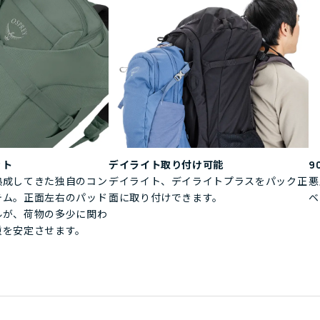
ット
デイライト取り付け可能
9
熟成してきた独自のコン
デイライト、デイライトプラスをパック正
悪
テム。正面左右のパッド
面に取り付けできます。
ベ
ルが、荷物の多少に関わ
重を安定させます。