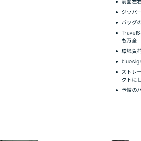
前面左
ジッパ
バッグ
Trav
も万全
環境負
blue
ストレ
クトに
予備の