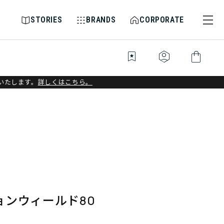
STORIES
BRANDS
CORPORATE
bookmark_star
identity_platform
shopping_bag
いたします。
詳しくはこちら。
ョンウィールド80