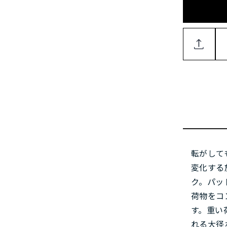
転がして
変化する
ク。パッ
荷物をコ
す。重い
れる大径