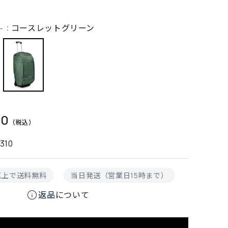
コースレットグリーン
ー：
00
310
円以上で送料無料
当日発送（営業日15時まで）
info
返品について