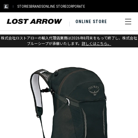
STORIES
BRANDS
ONLINE STORE
CORPORATE
ONLINE STORE
ホーム
>
アウトレット
>
パック
株式会社ロストアローの輸入代理店業務は2026年8月末をもって終了し、株式会社
ブルーシープが承継いたします。
詳しくはこちら。