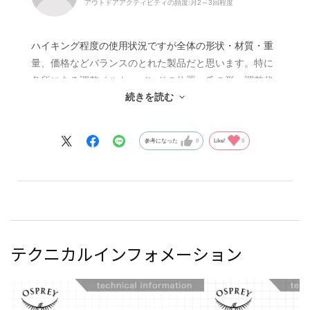
アウトドアアクティビティの頻度:
月2～3回程度
ハイキング程度の使用状況ですが全体の形状・材質・重
量、価格などバランスのとれた製品だと思います。特に
各所にある調整ベルト・バンドの位置、爪の形、調整代
続きを読む
の長さなど良く考えられていると思います。
ボトム（底部）に薄く柔らかいビニル板などで固形化し
て、直立（自立）できればさらに良いと思います。
参考になった
0
Like!
0
テクニカルインフォメーション