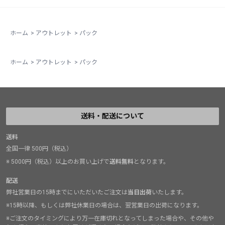
ホーム
>
アウトレット
>
パック
ホーム
>
アウトレット
>
パック
送料・配送について
送料
全国一律 500円（税込）
※ 5000円（税込）以上のお買い上げで
送料無料
となります。
配送
弊社営業日の15時までにいただいたご注文は
当日出荷
いたします。
※15時以降、もしくは弊社休業日の場合は、翌営業日の出荷になります。
※ご注文のタイミングにより万一在庫切れとなってしまった場合や、その他や