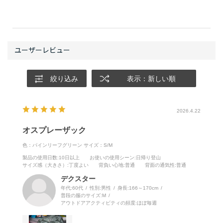
絞り込み
表示：新しい順
2026.4.22
オスプレーザック
色：パインリーフグリーン
サイズ：S/M
製品の使用日数
:10日以上
お使いの使用シーン
:日帰り登山
サイズ感（大きさ）
:丁度よい
背負い心地
:普通
背面の通気性
:普通
デクスター
年代:
60代
性別:
男性
身長:
166～170cm
普段の服のサイズ:
M
アウトドアアクティビティの頻度:
ほぼ毎週