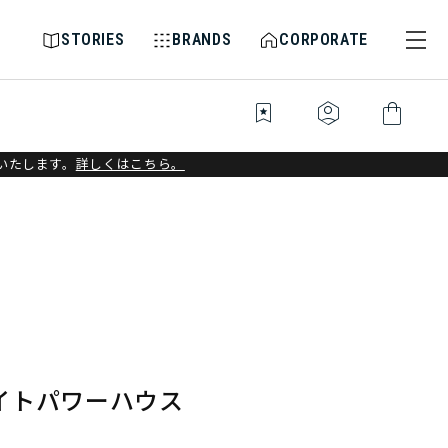
STORIES
BRANDS
CORPORATE
bookmark_star
identity_platform
shopping_bag
いたします。
詳しくはこちら。
イトパワーハウス