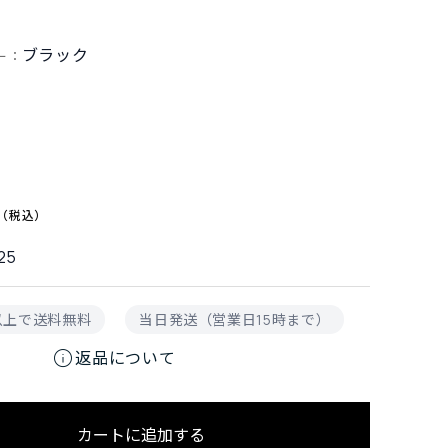
ブラック
ー：
25
円以上で送料無料
当日発送（営業日15時まで）
info
返品について
カートに追加する