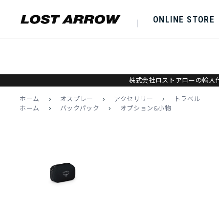
ONLINE STORE
株式会社ロストアローの輸入代
ホーム
>
オスプレー
>
アクセサリー
>
トラベル
ホーム
>
バックパック
>
オプション&小物