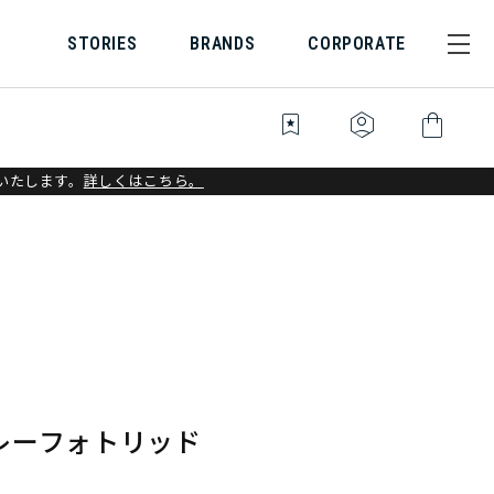
STORIES
BRANDS
CORPORATE
bookmark_star
identity_platform
shopping_bag
いたします。
詳しくはこちら。
レーフォトリッド