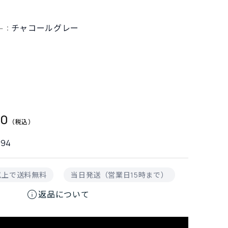
チャコールグレー
ー：
00
594
円以上で送料無料
当日発送（営業日15時まで）
info
返品について