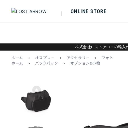
ONLINE STORE
株式会社ロストアローの輸入代
ホーム
>
オスプレー
>
アクセサリー
>
フォト
ホーム
>
バックパック
>
オプション&小物