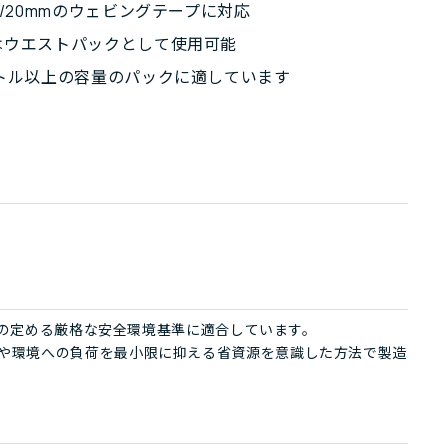
m/20mmのウェビングテープに対応
はウエストパックとして使用可能
ットル以上の容量のパックに適しています
ign®の定める厳格な安全環境基準に適合しています。
、人や環境への負荷を最小限に抑える省資源を意識した方法で製造