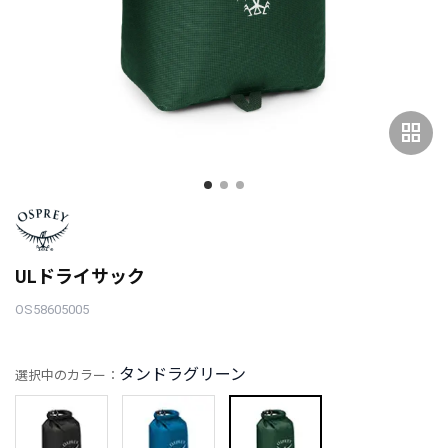
grid_view
ULドライサック
OS58605005
タンドラグリーン
選択中のカラー：