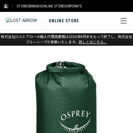
STORIES
BRANDS
ONLINE STORE
CORPORATE
ONLINE STORE
ホーム
>
オスプレー
>
アクセサリー
>
アウトドア
株式会社ロストアローの輸入代理店業務は2026年8月末をもって終了し、株式会社
ブルーシープが承継いたします。
詳しくはこちら。