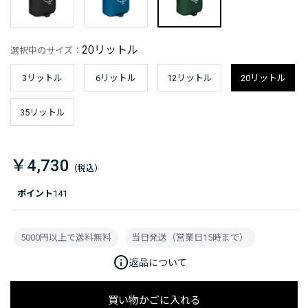
20リットル
選択中のサイズ：
3リットル
6リットル
12リットル
20リットル
35リットル
￥4,730
ポイント
141
5000円以上で送料無料
当日発送（営業日15時まで）
info
返品について
買い物かごに入れる