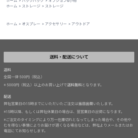
ホーム
>
バックパック
>
オプション&小物
ホーム
>
ストレージ
>
ストレージ
ホーム
>
オスプレー
>
アクセサリー
>
アウトドア
送料・配送について
送料
全国一律 500円（税込）
※ 5000円（税込）以上のお買い上げで
送料無料
となります。
配送
弊社営業日の15時までにいただいたご注文は
当日出荷
いたします。
※15時以降、もしくは弊社休業日の場合は、翌営業日の出荷になります。
※ご注文のタイミングにより万一在庫切れとなってしまった場合や、その他や
むを得ない事情によりお届けが遅くなる場合などは、弊社よりメールまたはお
電話にてお知らせします。