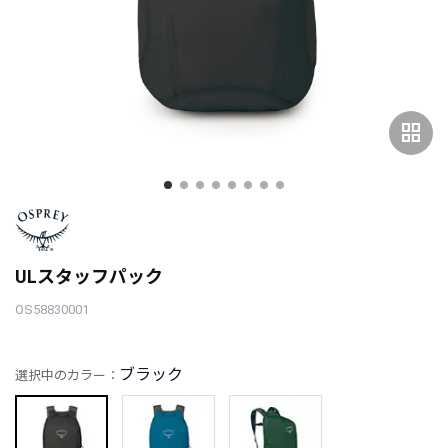
grid_view
ULスタッフパック
OS58830001
ブラック
選択中のカラー：