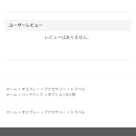
カブルパックでありながら、アウトドアシーンで役立つ
機能がしっかり備わっています。
外側の両サイドには使い勝手の良いメッシュポケットを
配置。ボトルや折りたたみ傘はもちろん、行動中にすぐ
レビューはありません。
取り出したい小物の収納にも便利で、何かと重宝してい
ます。
私は登山時のアタックザックとしてだけでなく、旅行時
のサブバッグやスポーツ観戦にも愛用しています。使わ
ない時はコンパクトに収納できるため、メインバッグに
忍ばせておけるのも魅力です。
ホーム
>
オスプレー
>
アクセサリー
>
トラベル
ホーム
>
バックパック
>
オプション&小物
特に気に入っているのが、ショルダーハーネスの快適さ
です。パッカブルタイプのバックパックは肩紐が薄く、
ホーム
>
オスプレー
>
アクセサリー
>
トラベル
荷物を入れると肩に食い込みやすいモデルも少なくあり
ません。しかし、ULスタッフパックはショルダーハーネ
スがしっかり作られており、荷物を入れても肩への負担