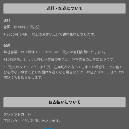
が少なく、長時間背負っていても快適です。
送料・配送について
さらに、ショルダーハーネスは細かく調整できるため、
送料
全国一律 500円（税込）
男性・女性を問わずフィットしやすいのもポイント。チ
ェストストラップを締めれば、なで肩の方でも肩からズ
※ 5000円（税込）以上のお買い上げで
送料無料
となります。
レ落ちにくく、安定した背負い心地を実現してくれま
配送
す。
弊社営業日の15時までにいただいたご注文は
当日出荷
いたします。
※15時以降、もしくは弊社休業日の場合は、翌営業日の出荷になります。
また、キークリップや収納ポケットなど、日常使いで便
※ご注文のタイミングにより万一在庫切れとなってしまった場合や、その他や
利な機能も充実。コンパクトな見た目以上の収納力と使
むを得ない事情によりお届けが遅くなる場合などは、弊社よりメールまたはお
電話にてお知らせします。
いやすさを備えています。
軽量で持ち運びやすく、背負い心地にも妥協がない。そ
んなバランスの良さが、このバッグ最大の魅力だと感じ
お支払いについて
ています。
クレジットカード
「パッカブルだから背負い心地はそれなり」と思ってい
下記のカードがご利用いただけます。
る方にこそ、一度試していただきたいバックパックで