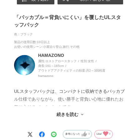
「パッカブル＝背負いにくい」を覆したULスタ
ッフパック
色：ブラック
製品の使用日数
:10日以上
お使いの使用シーン
:小屋泊り登山,旅行,その他
HAMAZONO
属性:ロストアロースタッフ
性別:
女性
身長:
161～165cm
アウトドアアクティビティの頻度:
月2～3回程度
hamazono
ULスタッフパックは、コンパクトに収納できるパッカブ
ル仕様でありながら、使い勝手と背負い心地に優れたお
気に入りのバックパックです。
続きを読む
収納時はコンパクト、使うと本格派。
まずオススメしたいポイントは、チェストストラップに
参考になった
0
Like!
0
採用されたホイッスルバックル。軽量でシンプルなパッ