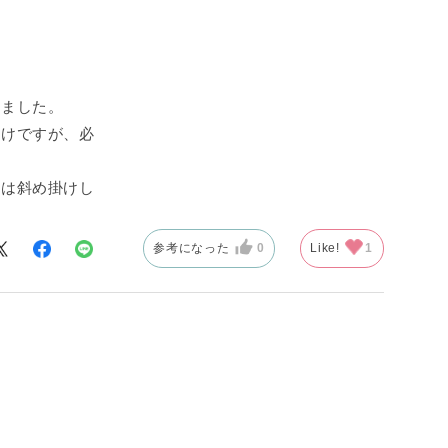
きました。
だけですが、必
時は斜め掛けし
参考になった
0
Like!
1