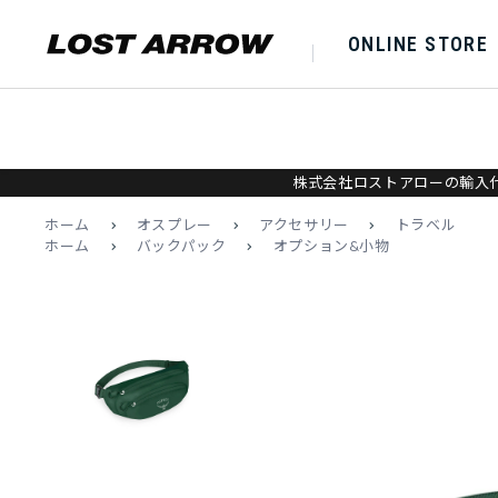
ONLINE STORE
株式会社ロストアローの輸入代
ホーム
>
オスプレー
>
アクセサリー
>
トラベル
ホーム
>
バックパック
>
オプション&小物