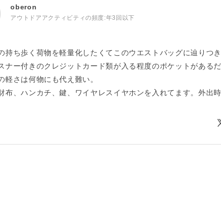
oberon
アウトドアアクティビティの頻度:
年3回以下
の持ち歩く荷物を軽量化したくてこのウエストバッグに辿りつ
スナー付きのクレジットカード類が入る程度のポケットがある
の軽さは何物にも代え難い。
財布、ハンカチ、鍵、ワイヤレスイヤホンを入れてます。外出
物しない覚悟を決めて出かけます。