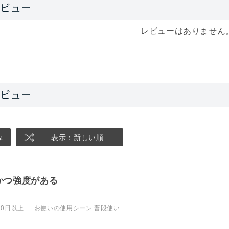
レビューはありません
み
表示：新しい順
かつ強度がある
10日以上
お使いの使用シーン
:普段使い