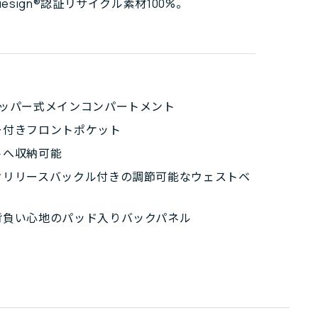
uesign®認証リサイクル素材100%。
ジッパー式メインコンパートメント
ー付きフロントポケット
トへ収納可能
クリリースバックル付きの調節可能なウェストベ
背負い心地のパッド入りバックパネル