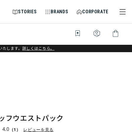
STORIES
BRANDS
CORPORATE
bookmark_star
identity_platform
shopping_bag
いたします。
詳しくはこちら。
タッフウエストパック
4.0
（1）
レビューを見る