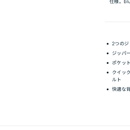
仕様。bl
2つの
ジッパ
ポケッ
クイッ
ルト
快適な