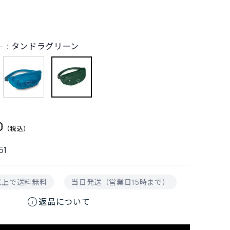
3
タンドラグリーン
ー：
0
51
円以上で送料無料
当日発送（営業日15時まで）
info
返品について