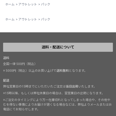
ホーム
>
アウトレット
>
パック
ホーム
>
アウトレット
>
パック
送料・配送について
送料
全国一律 500円（税込）
※ 5000円（税込）以上のお買い上げで
送料無料
となります。
配送
弊社営業日の15時までにいただいたご注文は
当日出荷
いたします。
※15時以降、もしくは弊社休業日の場合は、翌営業日の出荷になります。
※ご注文のタイミングにより万一在庫切れとなってしまった場合や、その他や
むを得ない事情によりお届けが遅くなる場合などは、弊社よりメールまたはお
電話にてお知らせします。