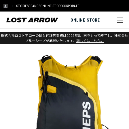
STORIES
BRANDS
ONLINE STORE
CORPORATE
ONLINE STORE
ホーム
>
アウトレット
>
パック
株式会社ロストアローの輸入代理店業務は2026年8月末をもって終了し、株式会社
ブルーシープが承継いたします。
詳しくはこちら。