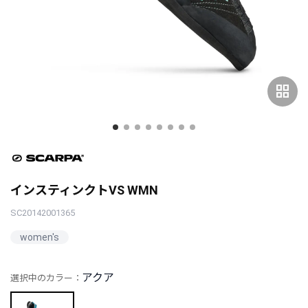
grid_view
インスティンクトVS WMN
SC20142001365
women's
アクア
選択中のカラー：