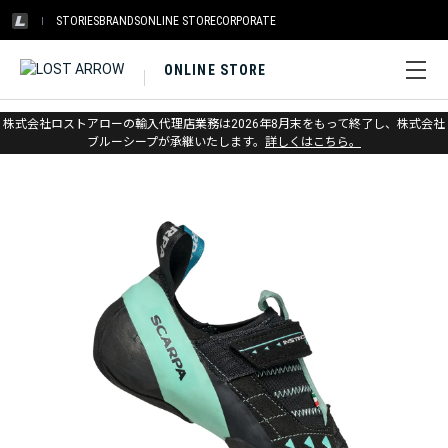
STORIES
BRANDS
ONLINE STORE
CORPORATE
ONLINE STORE
ホーム
>
スカルパ
>
クライミング
株式会社ロストアローの輸入代理店業務は2026年8月末をもって終了し、株式会社
ブルーシープが承継いたします。
詳しくはこちら。