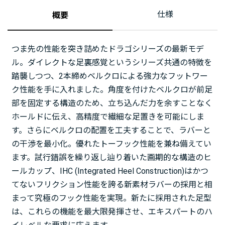
仕様
概要
つま先の性能を突き詰めたドラゴシリーズの最新モデ
ル。ダイレクトな足裏感覚というシリーズ共通の特徴を
踏襲しつつ、2本締めベルクロによる強力なフットワー
ク性能を手に入れました。角度を付けたベルクロが前足
部を固定する構造のため、立ち込んだ力を余すことなく
ホールドに伝え、高精度で繊細な足置きを可能にしま
す。さらにベルクロの配置を工夫することで、ラバーと
の干渉を最小化。優れたトーフック性能を兼ね備えてい
ます。試行錯誤を繰り返し辿り着いた画期的な構造のヒ
ールカップ、IHC (Integrated Heel Construction)はかつ
てないフリクション性能を誇る新素材ラバーの採用と相
まって究極のフック性能を実現。新たに採用された足型
は、これらの機能を最大限発揮させ、エキスパートのハ