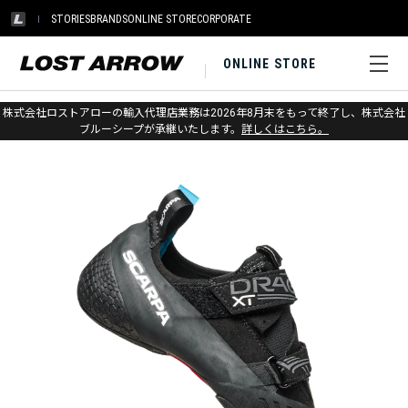
STORIES
BRANDS
ONLINE STORE
CORPORATE
ONLINE STORE
ホーム
>
スカルパ
>
クライミング
株式会社ロストアローの輸入代理店業務は2026年8月末をもって終了し、株式会社
ブルーシープが承継いたします。
詳しくはこちら。