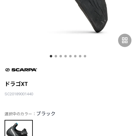
grid_view
ドラゴXT
SC20189001440
ブラック
選択中のカラー：