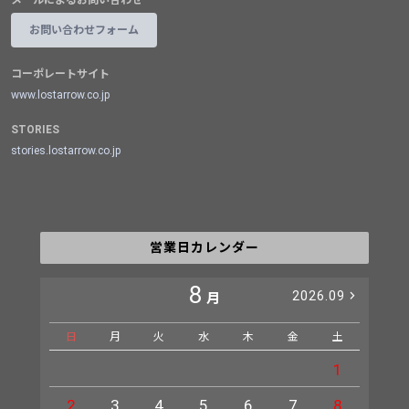
メールによるお問い合わせ
お問い合わせフォーム
コーポレートサイト
www.lostarrow.co.jp
STORIES
stories.lostarrow.co.jp
営業日カレンダー
8
2026.09
月
日
月
火
水
木
金
土
日
1
2
3
4
5
6
7
8
6