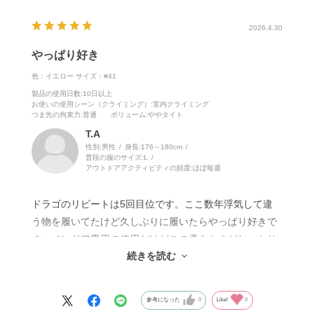
2026.4.30
やっぱり好き
色：イエロー
サイズ：#41
製品の使用日数
:10日以上
お使いの使用シーン（クライミング）
:室内クライミング
つま先の拘束力
:普通
ボリューム
:ややタイト
T.A
性別:
男性
身長:
176～180cm
普段の服のサイズ:
L
アウトドアアクティビティの頻度:
ほぼ毎週
ドラゴのリピートは5回目位です。ここ数年浮気して違
う物を履いてたけど久しぶりに履いたらやっぱり好きで
す。インドア専用の使用だけどこの柔らかさがしっかり
続きを読む
ボテも踏めるし、あと意外とスラブのつぶスタンスも踏
める。
足入れも良く、履くまでの疲れることもないです。サッ
参考になった
0
Like!
0
と履いてしっかり登れるお気に入りです。