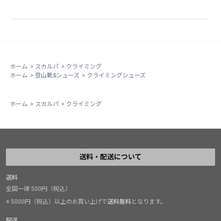
またドラゴを履くという選択をして良かった。
足のサイズは27.0cmでEU41を履いてます。
ホーム
>
スカルパ
>
クライミング
ホーム
>
登山靴&シューズ
>
クライミングシューズ
ホーム
>
スカルパ
>
クライミング
送料・配送について
送料
全国一律 500円（税込）
※ 5000円（税込）以上のお買い上げで
送料無料
となります。
配送