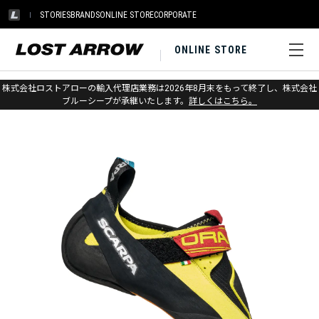
STORIES
BRANDS
ONLINE STORE
CORPORATE
ONLINE STORE
ホーム
>
スカルパ
>
クライミング
株式会社ロストアローの輸入代理店業務は2026年8月末をもって終了し、株式会社
ブルーシープが承継いたします。
詳しくはこちら。