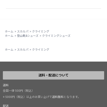
またドラゴを履くという選択をして良かった。
足のサイズは27.0cmでEU41を履いてます。
ホーム
>
スカルパ
>
クライミング
ホーム
>
登山靴&シューズ
>
クライミングシューズ
ホーム
>
スカルパ
>
クライミング
送料・配送について
送料
全国一律 500円（税込）
※ 5000円（税込）以上のお買い上げで
送料無料
となります。
配送