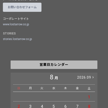
お問い合わせフォーム
コーポレートサイト
www.lostarrow.co.jp
STORIES
stories.lostarrow.co.jp
営業日カレンダー
8
2026.09
月
日
月
火
水
木
金
土
日
1
2
3
4
5
6
7
8
6