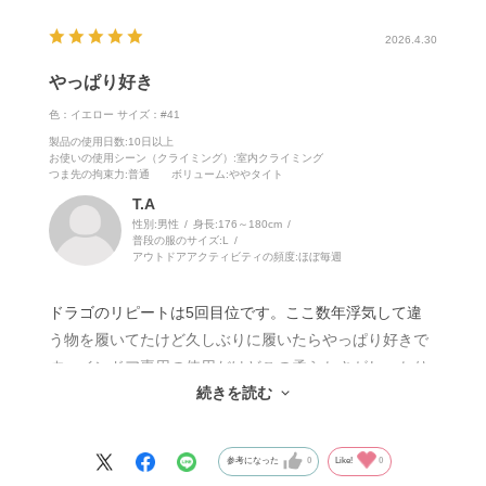
2026.4.30
やっぱり好き
色：イエロー
サイズ：#41
製品の使用日数
:10日以上
お使いの使用シーン（クライミング）
:室内クライミング
つま先の拘束力
:普通
ボリューム
:ややタイト
T.A
性別:
男性
身長:
176～180cm
普段の服のサイズ:
L
アウトドアアクティビティの頻度:
ほぼ毎週
ドラゴのリピートは5回目位です。ここ数年浮気して違
う物を履いてたけど久しぶりに履いたらやっぱり好きで
す。インドア専用の使用だけどこの柔らかさがしっかり
続きを読む
ボテも踏めるし、あと意外とスラブのつぶスタンスも踏
める。
足入れも良く、履くまでの疲れることもないです。サッ
参考になった
0
Like!
0
と履いてしっかり登れるお気に入りです。