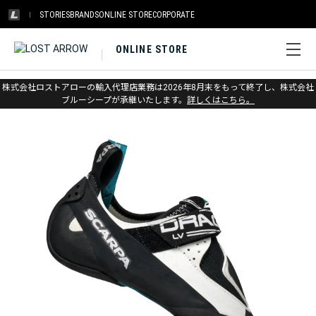
STORIES
BRANDS
ONLINE STORE
CORPORATE
ONLINE STORE
ホーム
>
スカルパ
>
クライミング
株式会社ロストアローの輸入代理店業務は2026年8月末をもって終了し、株式会社
ブルーシープが承継いたします。
詳しくはこちら。