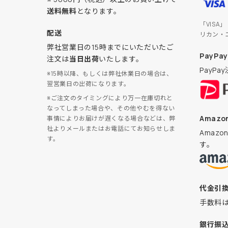
送料無料
となります。
「VISA
配送
リカン・
弊社営業日の15時までにいただいたご
PayPay
注文は
当日出荷
いたします。
PayP
※15時以降、もしくは弊社休業日の場合は、
翌営業日の出荷になります。
※ご注文のタイミングにより万一在庫切れと
なってしまった場合や、その他やむを得ない
Amazon
事情によりお届けが遅くなる場合などは、弊
社よりメールまたはお電話にてお知らせしま
Amaz
す。
す。
代金引
手数料
銀行振