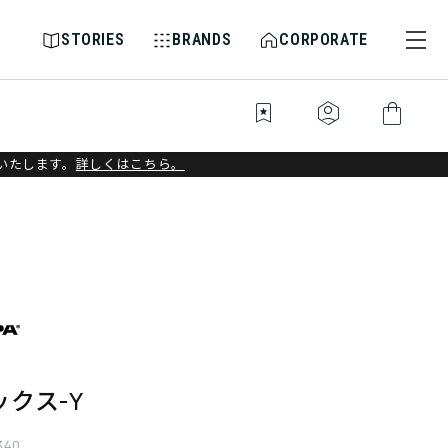
STORIES
BRANDS
CORPORATE
bookmark_star
identity_platform
shopping_bag
いたします。
詳しくはこちら。
クス-Y
340