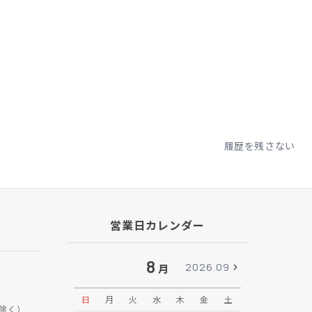
履歴を残さない
営業日カレンダー
8
2026.09
月
日
月
火
水
木
金
土
日
月
除く）