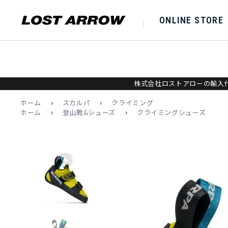
ONLINE STORE
株式会社ロストアローの輸入代
ホーム
>
スカルパ
>
クライミング
ホーム
>
登山靴&シューズ
>
クライミングシューズ