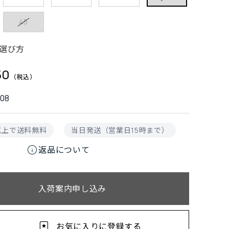
45
選び方
50
08
円以上で送料無料
当日発送（営業日15時まで）
info
返品について
入荷案内申し込み
お気に入りに登録する