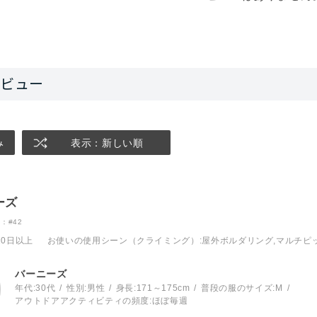
み
表示：新しい順
ーズ
：#42
10日以上
お使いの使用シーン（クライミング）
:屋外ボルダリング,マルチピ
バーニーズ
年代:
30代
性別:
男性
身長:
171～175cm
普段の服のサイズ:
M
アウトドアアクティビティの頻度:
ほぼ毎週