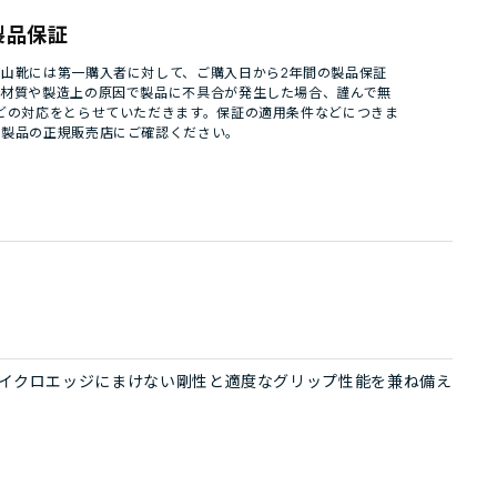
製品保証
山靴には第一購入者に対して、ご購入日から2年間の製品保証
。材質や製造上の原因で製品に不具合が発生した場合、謹んで無
どの対応をとらせていただきます。保証の適用条件などにつきま
パ製品の正規販売店にご確認ください。
イクロエッジにまけない剛性と適度なグリップ性能を兼ね備え