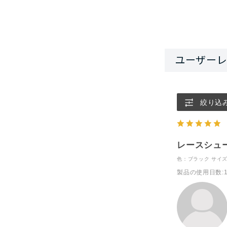
絞り込
レースシュ
色：ブラック
サイズ
製品の使用日数
: