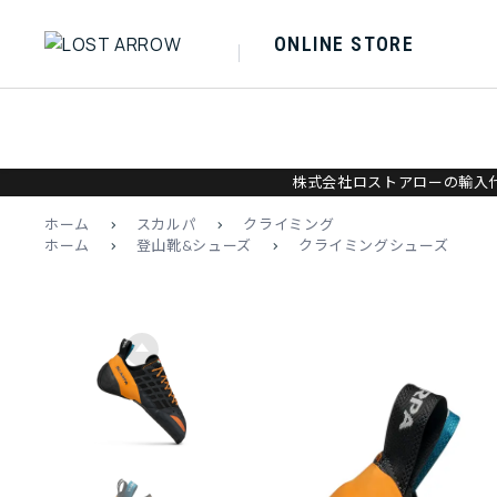
ONLINE STORE
株式会社ロストアローの輸入代
ホーム
>
スカルパ
>
クライミング
ホーム
>
登山靴&シューズ
>
クライミングシューズ