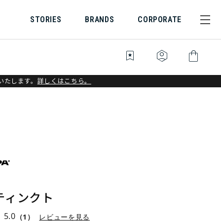
STORIES
BRANDS
CORPORATE
bookmark_star
identity_platform
shopping_bag
いたします。
詳しくはこちら。
ティンクト
5.0
（1）
レビューを見る