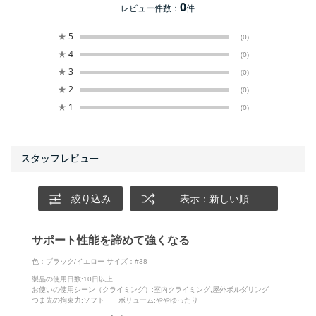
0
レビュー件数：
件
★
5
(0)
★
4
(0)
★
3
(0)
★
2
(0)
★
1
(0)
絞り込み
表示：新しい順
サポート性能を諦めて強くなる
色：ブラック/イエロー
サイズ：#38
製品の使用日数
:10日以上
お使いの使用シーン（クライミング）
:室内クライミング,屋外ボルダリング
つま先の拘束力
:ソフト
ボリューム
:ややゆったり