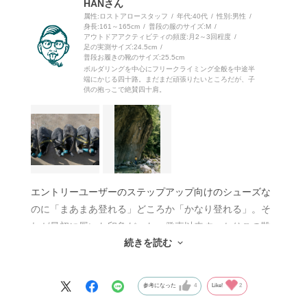
HANさん
属性:ロストアロースタッフ
年代:
40代
性別:
男性
身長:
161～165cm
普段の服のサイズ:
M
アウトドアアクティビティの頻度:
月2～3回程度
足の実測サイズ:
24.5cm
普段お履きの靴のサイズ:
25.5cm
ボルダリングを中心にフリークライミング全般を中途半
端にかじる四十路。まだまだ頑張りたいところだが、子
供の抱っこで絶賛四十肩。
エントリーユーザーのステップアップ向けのシューズな
のに「まあまあ登れる」どころか「かなり登れる」。そ
れが最初に履いた印象だった。発売以来すっかりこの靴
続きを読む
に魅了され、インドアクライミングだけでなく岩場で
も、多い時期は9割ベローチェになってしまった。この
靴は快適性に重点をおいているので、アッパーやテンシ
参考になった
4
Like!
2
ョンバンドが緩めに作られている。しかも先端に丸みを