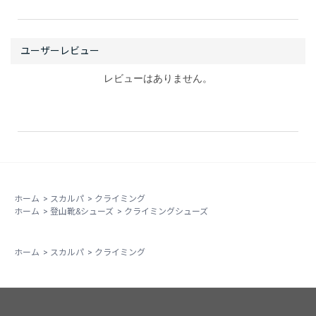
持たせているので、足の指をゆったりと収めることがで
きる。その分しなやかで、サポート性能は少ない代わり
に、より素足に近い感覚で足先をコントロールできる。
逆を言えば、細かいフットホールドを踏むには足の力を
必要とするのだけど、それをよく言うと、自分を鍛えて
レビューはありません。
くれて一石二鳥ということになる。もう一つのポイント
はソールに使われているS72というオリジナルソールが
ビブラムソールに比べるとやや粘着質で、柔らかいシュ
ーズとの相性が抜群だ。
素足の実寸は24.3-5cm、幅広。サイズ#38でぴったり〜
緩め
ホーム
>
スカルパ
>
クライミング
ホーム
>
登山靴&シューズ
>
クライミングシューズ
ホーム
>
スカルパ
>
クライミング