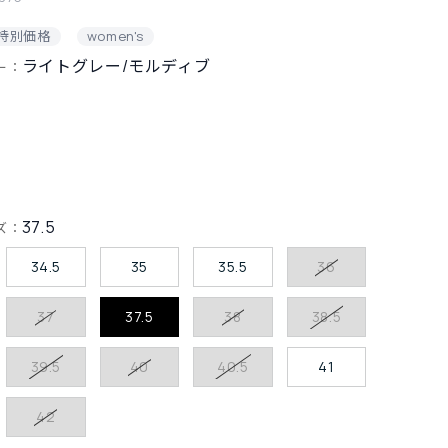
 特別価格
women's
ライトグレー/モルディブ
ー：
37.5
ズ：
34.5
35
35.5
36
37
37.5
38
38.5
39.5
40
40.5
41
42