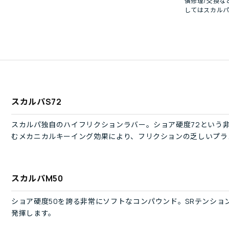
償修理/交換な
してはスカル
スカルパS72
スカルパ独自のハイフリクションラバー。ショア硬度72という
むメカニカルキーイング効果により、フリクションの乏しいプラ
スカルパM50
ショア硬度50を誇る非常にソフトなコンパウンド。SRテンシ
発揮します。