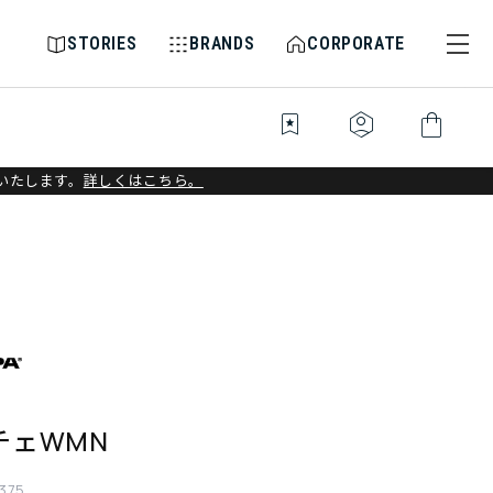
STORIES
BRANDS
CORPORATE
bookmark_star
identity_platform
shopping_bag
いたします。
詳しくはこちら。
チェWMN
375