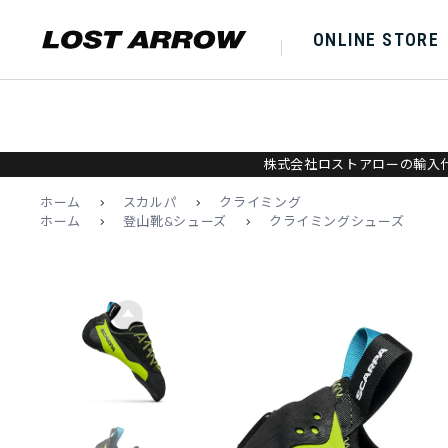
ONLINE STORE
株式会社ロストアローの輸入代
ホーム
>
スカルパ
>
クライミング
ホーム
>
登山靴&シューズ
>
クライミングシューズ