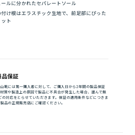
ヒールに分かれたセパレートソール
の付け根はエラスチック生地で、前足部にぴった
ィット
製品保証
山靴には第一購入者に対して、ご購入日から2年間の製品保証
。材質や製造上の原因で製品に不具合が発生した場合、謹んで無
どの対応をとらせていただきます。保証の適用条件などにつきま
パ製品の正規販売店にご確認ください。