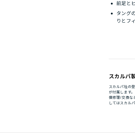
前足と
タング
りとフ
スカルパ
スカルパ社の登
が付属します
償修理/交換な
してはスカル