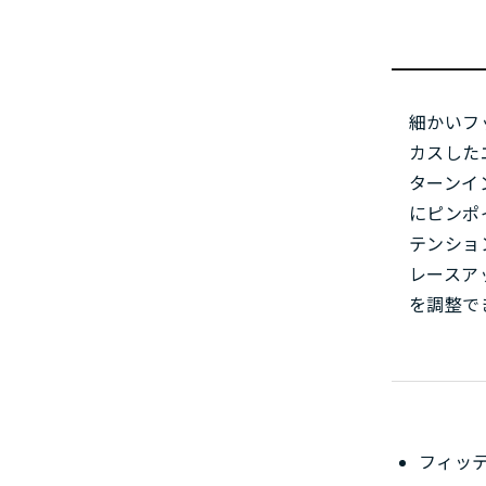
細かいフ
カスした
ターンイ
にピンポ
テンショ
レースア
を調整で
フィッ