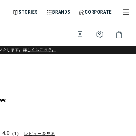
STORIES
BRANDS
CORPORATE
bookmark_star
identity_platform
shopping_bag
いたします。
詳しくはこちら。
4.0
（1）
レビューを見る