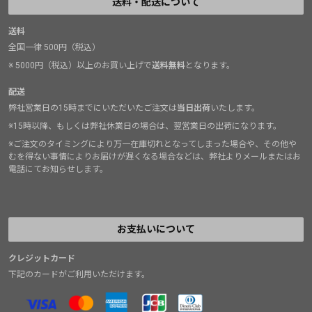
送料・配送について
送料
全国一律 500円（税込）
※ 5000円（税込）以上のお買い上げで
送料無料
となります。
配送
弊社営業日の15時までにいただいたご注文は
当日出荷
いたします。
※15時以降、もしくは弊社休業日の場合は、翌営業日の出荷になります。
※ご注文のタイミングにより万一在庫切れとなってしまった場合や、その他や
むを得ない事情によりお届けが遅くなる場合などは、弊社よりメールまたはお
電話にてお知らせします。
お支払いについて
クレジットカード
下記のカードがご利用いただけます。