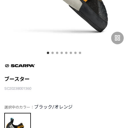
grid_view
ブースター
SC20238001360
ブラック/オレンジ
選択中のカラー：