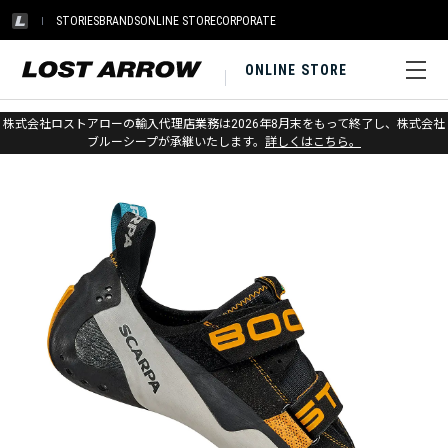
STORIES
BRANDS
ONLINE STORE
CORPORATE
ONLINE STORE
ホーム
>
スカルパ
>
クライミング
株式会社ロストアローの輸入代理店業務は2026年8月末をもって終了し、株式会社
ブルーシープが承継いたします。
詳しくはこちら。