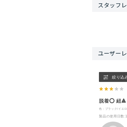
絞り込
脱着⭕️ 紐🔺
色：ブラック/イエ
製品の使用日数
: