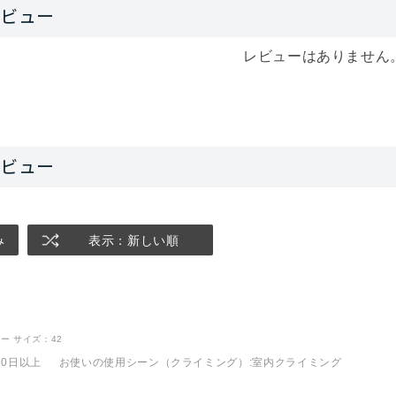
レビューはありません
み
表示：新しい順
ロー
サイズ：42
10日以上
お使いの使用シーン（クライミング）
:室内クライミング