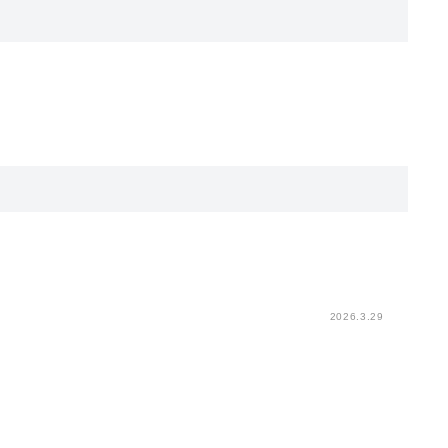
。
2026.3.29