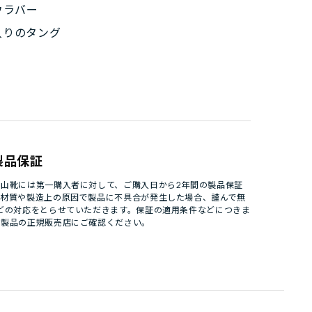
ウラバー
入りのタング
製品保証
山靴には第一購入者に対して、ご購入日から2年間の製品保証
。材質や製造上の原因で製品に不具合が発生した場合、謹んで無
どの対応をとらせていただきます。保証の適用条件などにつきま
パ製品の正規販売店にご確認ください。