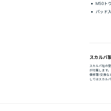
M50ト
パッド
スカルパ
スカルパ社の登
が付属します
償修理/交換な
してはスカル