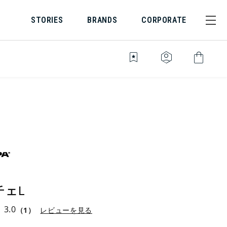
STORIES
BRANDS
CORPORATE
bookmark_star
identity_platform
shopping_bag
チェL
3.0
（1）
レビューを見る