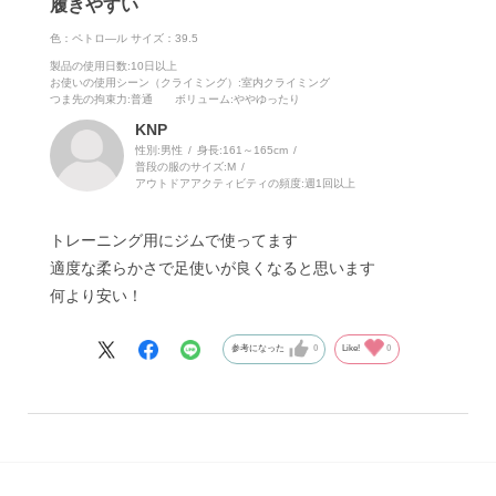
履きやすい
色：ペトロ―ル
サイズ：39.5
製品の使用日数
:10日以上
お使いの使用シーン（クライミング）
:室内クライミング
つま先の拘束力
:普通
ボリューム
:ややゆったり
KNP
性別:
男性
身長:
161～165cm
普段の服のサイズ:
M
アウトドアアクティビティの頻度:
週1回以上
トレーニング用にジムで使ってます
適度な柔らかさで足使いが良くなると思います
何より安い！
参考になった
0
Like!
0