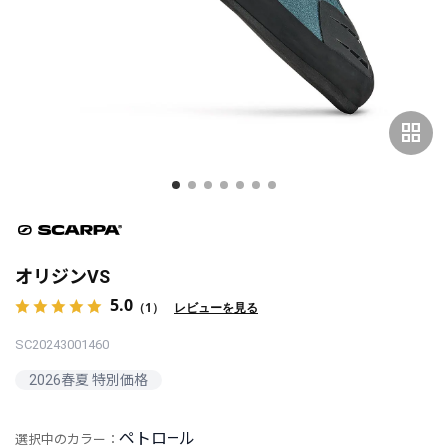
grid_view
オリジンVS
5.0
（1）
レビューを見る
SC20243001460
2026春夏 特別価格
ペトロ―ル
選択中のカラー：