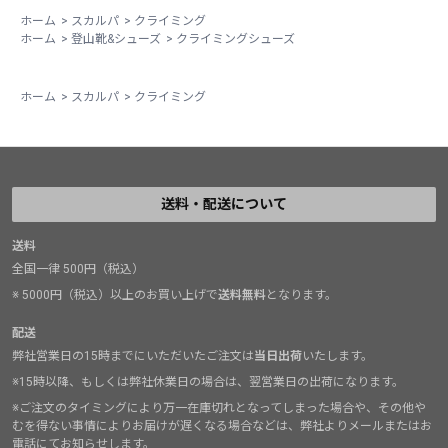
ホーム
>
スカルパ
>
クライミング
ホーム
>
登山靴&シューズ
>
クライミングシューズ
ホーム
>
スカルパ
>
クライミング
送料・配送について
送料
全国一律 500円（税込）
※ 5000円（税込）以上のお買い上げで
送料無料
となります。
配送
弊社営業日の15時までにいただいたご注文は
当日出荷
いたします。
※15時以降、もしくは弊社休業日の場合は、翌営業日の出荷になります。
※ご注文のタイミングにより万一在庫切れとなってしまった場合や、その他や
むを得ない事情によりお届けが遅くなる場合などは、弊社よりメールまたはお
電話にてお知らせします。