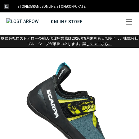
STORIES
BRANDS
ONLINE STORE
CORPORATE
ONLINE STORE
ホーム
>
スカルパ
>
クライミング
株式会社ロストアローの輸入代理店業務は2026年8月末をもって終了し、株式会社
ブルーシープが承継いたします。
詳しくはこちら。