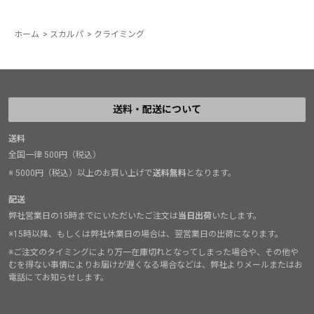
ホーム
>
スカルパ
>
クライミング
送料・配送について
送料
全国一律 500円（税込）
※ 5000円（税込）以上のお買い上げで
送料無料
となります。
配送
弊社営業日の15時までにいただいたご注文は
当日出荷
いたします。
※15時以降、もしくは弊社休業日の場合は、翌営業日の出荷になります。
※ご注文のタイミングにより万一在庫切れとなってしまった場合や、その他や
むを得ない事情によりお届けが遅くなる場合などは、弊社よりメールまたはお
電話にてお知らせします。