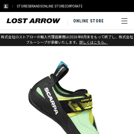
STORIES
BRANDS
ONLINE STORE
CORPORATE
ONLINE STORE
ホーム
>
スカルパ
>
クライミング
株式会社ロストアローの輸入代理店業務は2026年8月末をもって終了し、株式会社
ブルーシープが承継いたします。
詳しくはこちら。