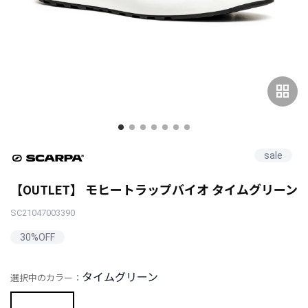
grid_view
sale
【OUTLET】 モヒートラップバイオ タイムグリーン
SC21047003390
30%OFF
タイムグリーン
選択中のカラー：