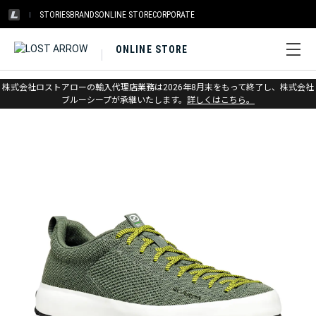
STORIES
BRANDS
ONLINE STORE
CORPORATE
ONLINE STORE
ホーム
>
アウトレット
>
登山靴・シューズ
株式会社ロストアローの輸入代理店業務は2026年8月末をもって終了し、株式会社
ブルーシープが承継いたします。
詳しくはこちら。