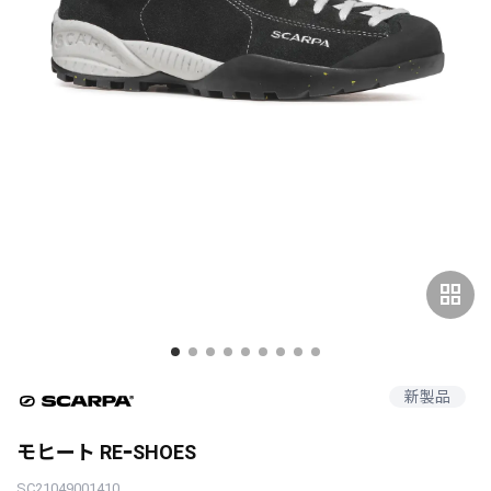
grid_view
新製品
モヒート REｰSHOES
SC21049001410