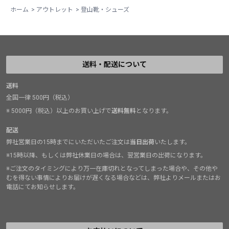
ホーム
>
アウトレット
>
登山靴・シューズ
送料・配送について
送料
全国一律 500円（税込）
※ 5000円（税込）以上のお買い上げで
送料無料
となります。
配送
弊社営業日の15時までにいただいたご注文は
当日出荷
いたします。
※15時以降、もしくは弊社休業日の場合は、翌営業日の出荷になります。
※ご注文のタイミングにより万一在庫切れとなってしまった場合や、その他や
むを得ない事情によりお届けが遅くなる場合などは、弊社よりメールまたはお
電話にてお知らせします。