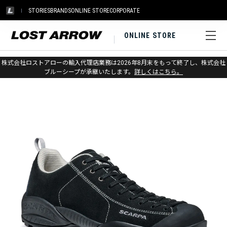
STORIES
BRANDS
ONLINE STORE
CORPORATE
ONLINE STORE
ホーム
>
アウトレット
>
登山靴・シューズ
株式会社ロストアローの輸入代理店業務は2026年8月末をもって終了し、株式会社
ブルーシープが承継いたします。
詳しくはこちら。