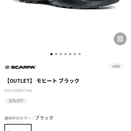
grid_view
sale
【OUTLET】 モヒート ブラック
SC21050027440
30%OFF
ブラック
選択中のカラー：