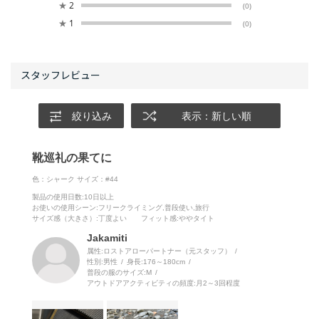
★
2
(0)
★
1
(0)
絞り込み
表示：新しい順
靴巡礼の果てに
色：シャーク
サイズ：#44
製品の使用日数
:10日以上
お使いの使用シーン
:フリークライミング,普段使い,旅行
サイズ感（大きさ）
:丁度よい
フィット感
:ややタイト
Jakamiti
属性:ロストアローパートナー（元スタッフ）
性別:
男性
身長:
176～180cm
普段の服のサイズ:
M
アウトドアアクティビティの頻度:
月2～3回程度