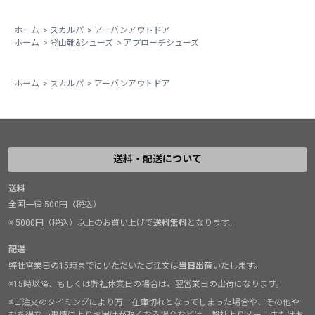
ホーム
>
スカルパ
>
アーバンアウトドア
ホーム
>
登山靴&シューズ
>
アプローチシューズ
ホーム
>
スカルパ
>
アーバンアウトドア
送料・配送について
送料
全国一律 500円（税込）
※ 5000円（税込）以上のお買い上げで
送料無料
となります。
配送
弊社営業日の15時までにいただいたご注文は
当日出荷
いたします。
※15時以降、もしくは弊社休業日の場合は、翌営業日の出荷になります。
※ご注文のタイミングにより万一在庫切れとなってしまった場合や、その他や
むを得ない事情によりお届けが遅くなる場合などは、弊社よりメールまたはお