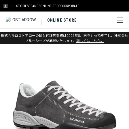
STORIES
BRANDS
ONLINE STORE
CORPORATE
ONLINE STORE
ホーム
>
スカルパ
>
アーバンアウトドア
株式会社ロストアローの輸入代理店業務は2026年8月末をもって終了し、株式会社
ブルーシープが承継いたします。
詳しくはこちら。