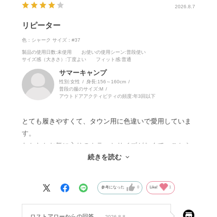
れる靴、それでいてシブくて格好がつく、こんな靴を長
2026.8.7
年探していた。
リピーター
スエードはほどよい防水性と通気性を兼ね備え、柔らか
さのなかにも適度なコシを忘れていない。包み込むよう
色：シャーク
サイズ：#37
な気持ち良さは足を入れた一日目で分かる。欠点はほぼ
製品の使用日数
:未使用
お使いの使用シーン
:普段使い
サイズ感（大きさ）
:丁度よい
フィット感
:普通
ない。あえて注意点を挙げるなら、私の足にはやや細身
サマーキャンプ
であることか。実寸26.5cm、スニーカー27.5cm、クラ
性別:
女性
身長:
156～160cm
イミングシューズは41.5、トレック・アプローチ系は43
普段の服のサイズ:
M
アウトドアアクティビティの頻度:
年3回以下
だが、モヒートに関しては44を選ぶ。タテがやや余る
が、つま先からシューレースで調整すればよい。
とても履きやすくて、タウン用に色違いで愛用していま
す。
地味な点だが評価しておきたいのはソール。ビブラムス
なかなかお気に入りのカラーとサイズがなくて、こちら
パイダーは濡れた歩道でも苔むすトレイルでもグリップ
続きを読む
のサイトを見つけ購入できました。前回はお得なアウト
する。しかも、踏みごたえに違和感はなく、すたすた足
レットでブラックを入手しましたが、汎用性の高いシャ
が前に出る。ソールの接着がよいのでライフも長い。こ
ークがくたびれてしまったので、今回は正規品を購入。
れまで何足もスカルパのアプローチシューズを履いてき
参考になった
0
Like!
1
定価だったのに、製造過程の問題でしょうが、両足の内
たが、ソールがめくれたことは一度もない。性能を保ち
側に接着剤跡のようなベタベタがあり、拭いても取れな
ながら本当のゴミになるまで履き潰すことができるのは
ロストアローからの回答
2026.8.8