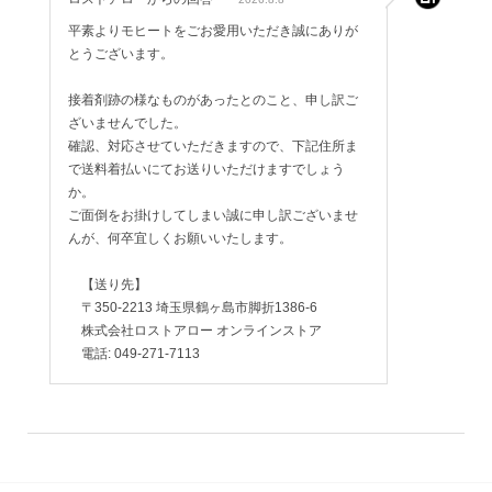
いのが残念でした。
スカルパ以外に経験がない。
平素よりモヒートをごお愛用いただき誠にありが
とうございます。
製造と販売が続くことを期待したい。
接着剤跡の様なものがあったとのこと、申し訳ご
ざいませんでした。
確認、対応させていただきますので、下記住所ま
で送料着払いにてお送りいただけますでしょう
か。
ご面倒をお掛けしてしまい誠に申し訳ございませ
んが、何卒宜しくお願いいたします。
【送り先】
〒350-2213 埼玉県鶴ヶ島市脚折1386-6
株式会社ロストアロー オンラインストア
電話: 049-271-7113