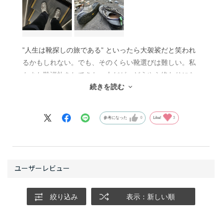
”人生は靴探しの旅である” といったら大袈裟だと笑われ
るかもしれない。でも、そのくらい靴選びは難しい。私
もまた靴巡礼をしてきた一人だが、どうやら終わりにな
続きを読む
りそうだ。世界の終わりに一足しか持っていけないな
ら、モヒートにしようと思う。クライマーとしてはイン
ティンクトといいたいところだが、ハードボイルド・ワ
参考になった
0
Like!
3
ンダーランドに岩が転がっているとは限らない。モヒー
トが正解だ。
モヒートは、ごつごつした河原のアプローチを進むとき
や職場の階段を駆け登るといった日常に溶け込み、場面
を問わず身体の一部になってくれる。ボルネオの熱帯雨
絞り込み
表示：新しい順
林やワルシャワの冷たい石畳といった非日常に足を踏み
出すときもよき相棒になってくれた。365日履いていら