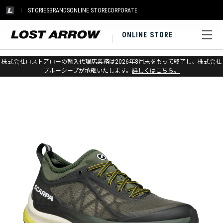
STORIES
BRANDS
ONLINE STORE
CORPORATE
ONLINE STORE
ホーム
>
アウトレット
>
登山靴・シューズ
株式会社ロストアローの輸入代理店業務は2026年8月末をもって終了し、株式会社
ブルーシープが承継いたします。
詳しくはこちら。