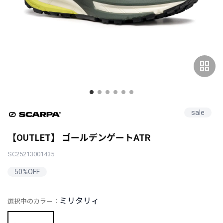
grid_view
sale
【OUTLET】 ゴールデンゲートATR
SC25213001435
50%OFF
ミリタリィ
選択中のカラー：