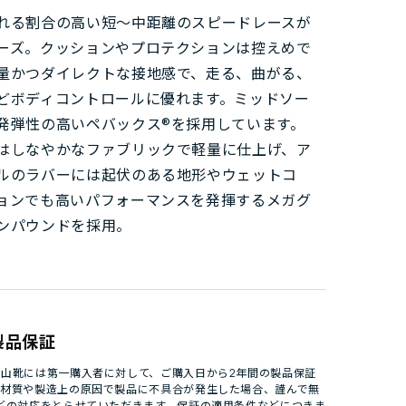
れる割合の高い短～中距離のスピードレースが
ーズ。クッションやプロテクションは控えめで
量かつダイレクトな接地感で、走る、曲がる、
どボディコントロールに優れます。ミッドソー
発弾性の高いペバックス®を採用しています。
はしなやかなファブリックで軽量に仕上げ、ア
ルのラバーには起伏のある地形やウェットコ
ョンでも高いパフォーマンスを発揮するメガグ
ンパウンドを採用。
製品保証
山靴には第一購入者に対して、ご購入日から2年間の製品保証
。材質や製造上の原因で製品に不具合が発生した場合、謹んで無
どの対応をとらせていただきます。保証の適用条件などにつきま