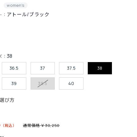
women's
アトール/ブラック
ー：
38
ズ：
36.5
37
37.5
38
39
39.5
40
選び方
5
通常価格 ￥30,250