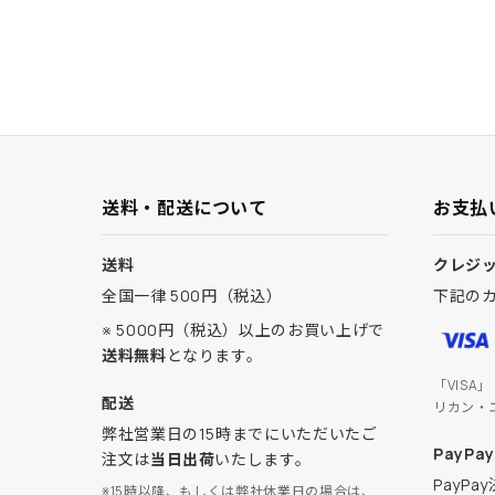
送料・配送について
お支払
送料
クレジ
全国一律 500円（税込）
下記の
※ 5000円（税込）以上のお買い上げで
送料無料
となります。
「VISA
配送
リカン・
弊社営業日の15時までにいただいたご
PayPay
注文は
当日出荷
いたします。
PayP
※15時以降、もしくは弊社休業日の場合は、