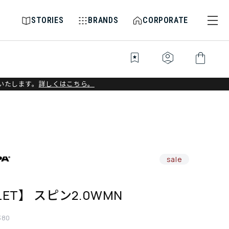
STORIES
BRANDS
CORPORATE
bookmark_star
identity_platform
shopping_bag
いたします。
詳しくはこちら。
sale
LET】 スピン2.0WMN
380