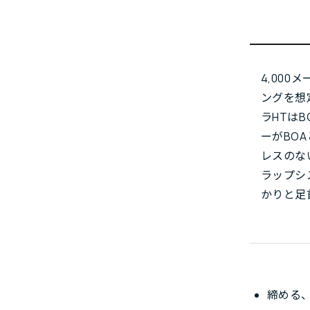
4,00
ングを想
ラHTは
ーがBO
レスのな
ラップシ
かりと足
締める