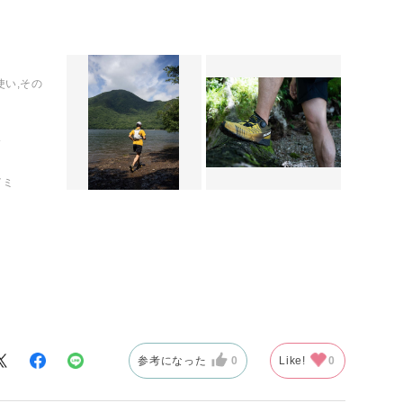
使い,その
イミ
単に締め付けが
性により非常に
参考になった
0
Like!
0
ーチ、日帰りの