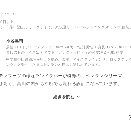
サイズ：43
10日以上
ーン
:日帰り登山,フリークライミング,沢登り,トレイルランニング,キャンプ,普段
小谷星司
属性:ロストアロースタッフ
年代:
40代
性別:
男性
身長:
176～180cm
普段の服のサイズ:
L
アウトドアアクティビティの頻度:
月2～3回程度
中学校の山岳部から登山を始め、雪稜、アイスクライミング、ロッククラ
ング、沢登り、たまにトレランと幅広く楽しんでいます。
テンブーツの様なランドラバーが特徴のリベレランシリーズ。
は高く、高山の岩がちな所でも走れる設計になっています。
カリブラHTは、その中でもBOAを採用しワンタッチで解放、簡
続きを読む
です。
ニングシューズとしては堅牢な作りであることと、BOAの利便
です。
ルランニングは勿論のこと、沢登りの下山や、岩場へのアプロ