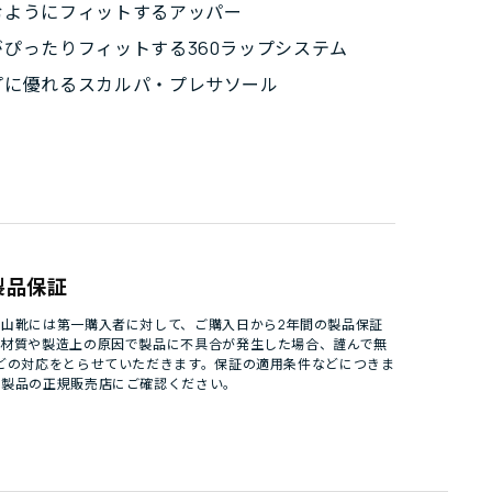
むようにフィットするアッパー
がぴったりフィットする360ラップシステム
プに優れるスカルパ・プレサソール
製品保証
山靴には第一購入者に対して、ご購入日から2年間の製品保証
。材質や製造上の原因で製品に不具合が発生した場合、謹んで無
どの対応をとらせていただきます。保証の適用条件などにつきま
パ製品の正規販売店にご確認ください。