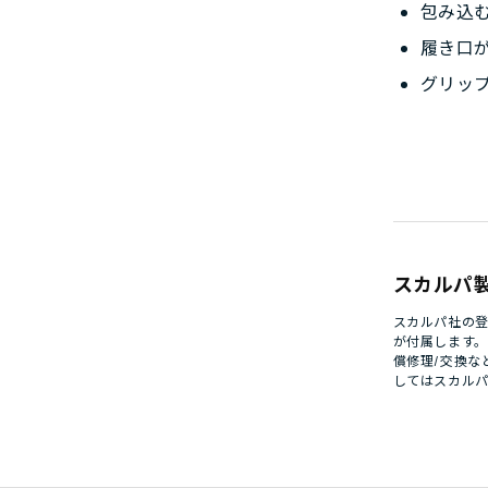
包み込
履き口
グリッ
スカルパ
スカルパ社の登
が付属します
償修理/交換な
してはスカル