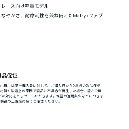
トレース向け軽量モデル
なやかさ、耐摩耗性を兼ね備えたMatryxファブ
製品保証
山靴には第一購入者に対して、ご購入日から2年間の製品保証
。材質や製造上の原因で製品に不具合が発生した場合、謹んで無
どの対応をとらせていただきます。保証の適用条件などにつきま
パ製品の正規販売店にご確認ください。