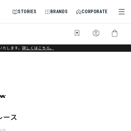
STORIES
BRANDS
CORPORATE
bookmark_star
identity_platform
shopping_bag
いたします。
詳しくはこちら。
レース
410