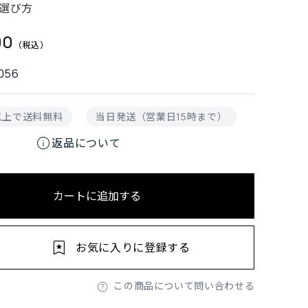
選び方
00
056
円以上で送料無料
当日発送（営業日15時まで）
info
返品について
カートに追加する
お気に入りに登録する
この商品について問い合わせる