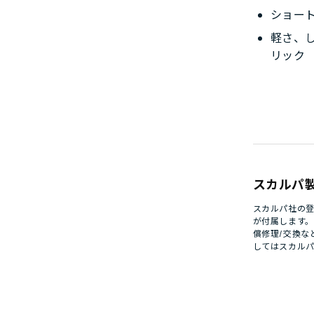
ショー
軽さ、し
リック
スカルパ
スカルパ社の登
が付属します
償修理/交換な
してはスカル