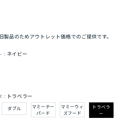
旧製品のためアウトレット価格でのご提供です。
ネイビー
ー：
トラベラー
ズ：
マミーテー
マミーウィ
トラベラ
ダブル
パード
ズフード
ー