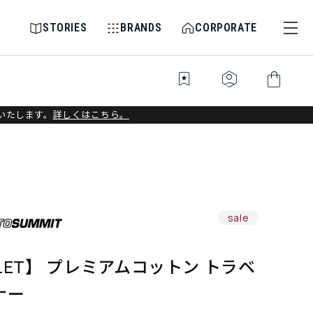
STORIES
BRANDS
CORPORATE
bookmark_star
identity_platform
shopping_bag
いたします。
詳しくはこちら。
sale
LET】 プレミアムコットン トラベ
ナー