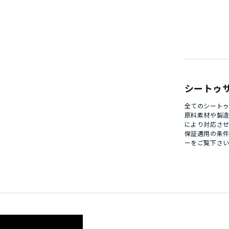
シートゥ
全てのシート
原料素材や製
により対応さ
保証適用の条
ー
をご覧下さ