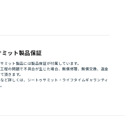
サミット製品保証
ゥサミット製品には製品保証が付属しています。
造工程の問題で不具合が生じた場合、無償修理、無償交換、返金
せて頂きます。
件など詳しくは、
シートゥサミット・ライフタイムギャランティ
い。