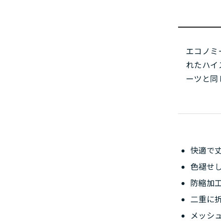
エコノミ
れたハイ
ーツと同
快適で
色褪せ
防縮加
二重に
メッシ