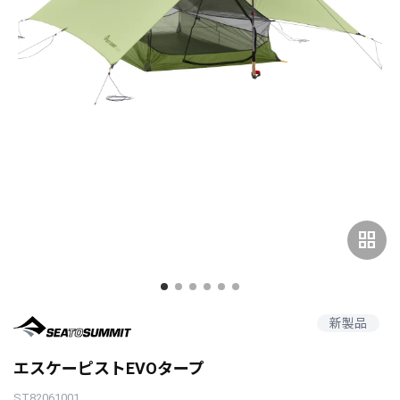
grid_view
新製品
エスケーピストEVOタープ
ST82061001