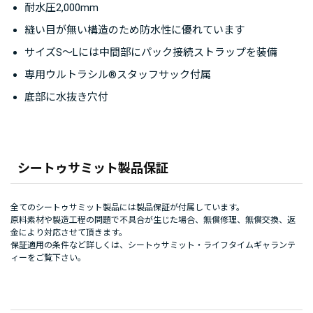
耐水圧2,000mm
縫い目が無い構造のため防水性に優れています
サイズS～Lには中間部にパック接続ストラップを装備
専用ウルトラシル®スタッフサック付属
底部に水抜き穴付
シートゥサミット製品保証
全てのシートゥサミット製品には製品保証が付属しています。
原料素材や製造工程の問題で不具合が生じた場合、無償修理、無償交換、返
金により対応させて頂きます。
保証適用の条件など詳しくは、
シートゥサミット・ライフタイムギャランテ
ィー
をご覧下さい。