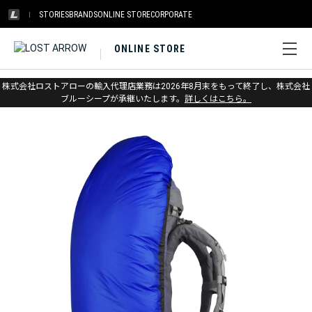
STORIES
BRANDS
ONLINE STORE
CORPORATE
ONLINE STORE
ホーム
>
シートゥサミット
>
パック＆ストレージ
株式会社ロストアローの輸入代理店業務は2026年8月末をもって終了し、株式会社
ブルーシープが承継いたします。
詳しくはこちら。