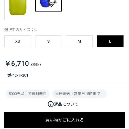
L
選択中のサイズ：
XS
S
M
L
￥6,710
ポイント
201
5000円以上で送料無料
当日発送（営業日15時まで）
info
返品について
買い物かごに入れる